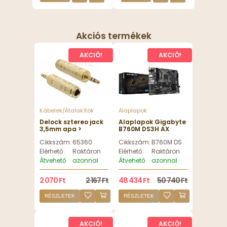
Akciós termékek
AKCIÓ!
AKCIÓ!
Kábelek/Átalakítók
Alaplapok
Delock sztereo jack
Alaplapok Gigabyte
3,5mm apa >
B760M DS3H AX
6,35mm anya 3 pin
DDR4 - B760M DS3H
Cikkszám:
65360
Cikkszám:
B760M DS3H AX DDR4
fém adapter
AX DDR4
Elérhető:
Raktáron
Elérhető:
Raktáron
Átvehető
azonnal
Átvehető
azonnal
2 070 Ft
2 167 Ft
48 434 Ft
50 740 Ft
RÉSZLETEK
RÉSZLETEK
AKCIÓ!
AKCIÓ!