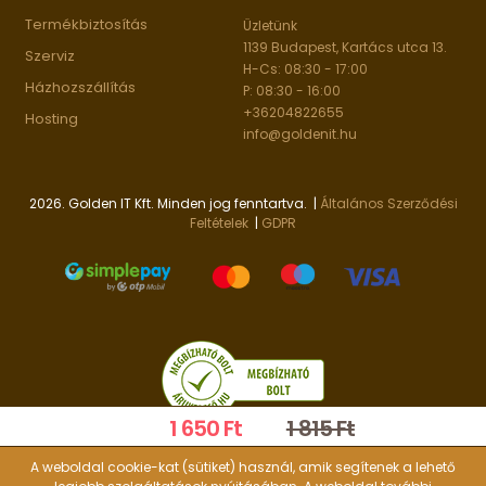
Termékbiztosítás
Üzletünk
1139 Budapest, Kartács utca 13.
Szerviz
H-Cs: 08:30 - 17:00
Házhozszállítás
P: 08:30 - 16:00
+36204822655
Hosting
info@goldenit.hu
2026. Golden IT Kft. Minden jog fenntartva. |
Általános Szerződési
Feltételek
|
GDPR
1 650 Ft
1 815 Ft
A weboldal cookie-kat (sütiket) használ, amik segítenek a lehető
Kosárba