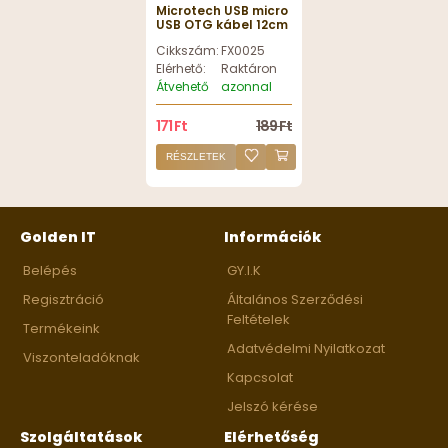
Microtech USB micro
USB OTG kábel 12cm
kábel
Cikkszám:
FX0025
Elérhető:
Raktáron
Átvehető
azonnal
171 Ft
189 Ft
RÉSZLETEK
Golden IT
Információk
Belépés
GY.I.K
Regisztráció
Általános Szerződési
Feltételek
Termékeink
Adatvédelmi Nyilatkozat
Viszonteladóknak
Kapcsolat
Jelszó kérése
Szolgáltatások
Elérhetőség