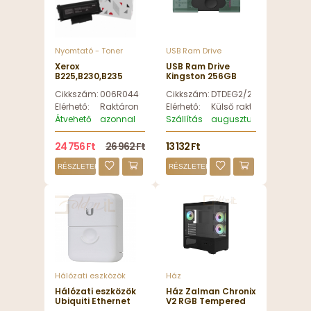
Nyomtató - Toner
USB Ram Drive
Xerox
USB Ram Drive
B225,B230,B235
Kingston 256GB
toner 3000 oldal
DataTraveler Duo
Cikkszám:
006R04403
Cikkszám:
DTDEG2/256GB
006R04403
Black/Green -
DTDEG2/256GB
Elérhető:
Raktáron
Elérhető:
Külső raktáron
Átvehető
azonnal
Szállítás
augusztus 12, szerda
24 756 Ft
26 962 Ft
13 132 Ft
RÉSZLETEK
RÉSZLETEK
Hálózati eszközök
Ház
Hálózati eszközök
Ház Zalman Chronix
Ubiquiti Ethernet
V2 RGB Tempered
Surge Protector
Glass Black -