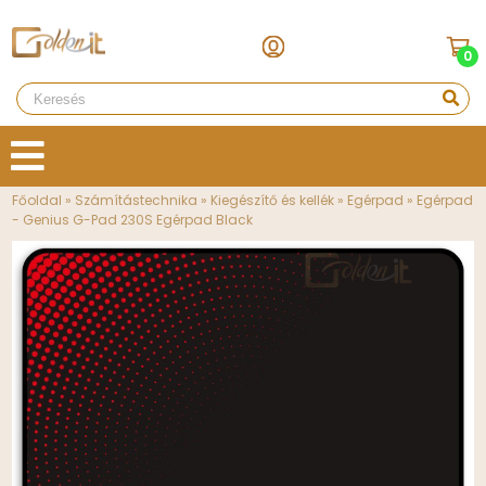
0
Főoldal
»
Számítástechnika
»
Kiegészítő és kellék
»
Egérpad
»
Egérpad
- Genius G-Pad 230S Egérpad Black