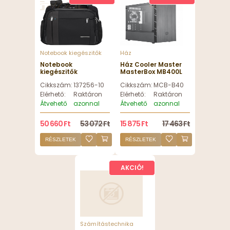
Notebook kiegészitők
Ház
Notebook
Ház Cooler Master
kiegészitők
MasterBox MB400L
Samsonite
without ODD Black -
Cikkszám:
137256-1041
Cikkszám:
MCB-B400L-KGNN-S00
Spectrolite 3.0
MCB-B400L-KGNN-
Backpack 14,1" Black
S00
Elérhető:
Raktáron
Elérhető:
Raktáron
- 137256-1041
Átvehető
azonnal
Átvehető
azonnal
50 660 Ft
53 072 Ft
15 875 Ft
17 463 Ft
RÉSZLETEK
RÉSZLETEK
AKCIÓ!
Számítástechnika