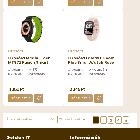
RÉSZLETEK
RÉSZLETEK
Okosóra
Okosóra
Okosóra Media-Tech
Okosóra Lamax BCool2
MT872 Fusion Smart
Plus SmartWatch Rose
Watch Black/Green -
Gold - LXAWMBC2PLUPA
Cikkszám:
MT872
Cikkszám:
LXAWMBC2PLUPA
MT872
Elérhető:
Rendelésre
Elérhető:
Rendelésre
11 050 Ft
12 349 Ft
RÉSZLETEK
RÉSZLETEK
1
2
3
4
5
Golden IT
Információk