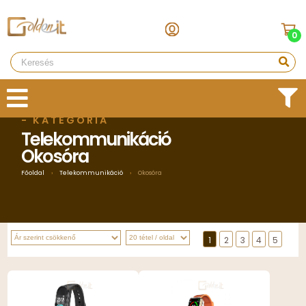
0
- KATEGÓRIA
Telekommunikáció
Okosóra
Főoldal
›
Telekommunikáció
›
Okosóra
1
2
3
4
5