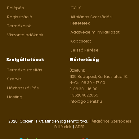
Belépés
GY.I.K
Regisztráció
Általános Szerződési
Feltételek
Termékeink
Adatvédelmi Nyilatkozat
Viszonteladóknak
Kapcsolat
Jelszó kérése
Szolgáltatások
Elérhetőség
Termékbiztosítás
Üzletünk
1139 Budapest, Kartács utca 13.
Szerviz
H-Cs: 08:30 - 17:00
Házhozszállítás
P: 08:30 - 16:00
+36204822655
Hosting
info@goldenit.hu
2026. Golden IT Kft. Minden jog fenntartva. |
Általános Szerződési
Feltételek
|
GDPR