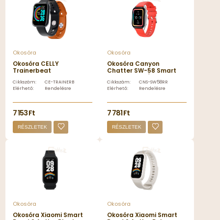
Okosóra
Okosóra
Okosóra CELLY
Okosóra Canyon
Trainerbeat
Chatter SW-58 Smart
Smartwatch
Watch Silver/Red - CNS-
Cikkszám:
CE-TRAINERBEATOR
Cikkszám:
CNS-SW58RR
Black/Orange - CE-
SW58RR
Elérhető:
Rendelésre
Elérhető:
Rendelésre
TRAINERBEATOR
7 153 Ft
7 781 Ft
RÉSZLETEK
RÉSZLETEK
Okosóra
Okosóra
Okosóra Xiaomi Smart
Okosóra Xiaomi Smart