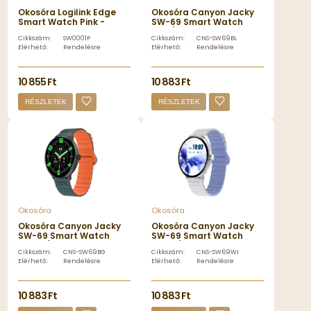
Okosóra Logilink Edge
Okosóra Canyon Jacky
Smart Watch Pink -
SW-69 Smart Watch
SW0001P
Blue/Yellow - CNS-
Cikkszám:
SW0001P
Cikkszám:
CNS-SW69BL
SW69BL
Elérhető:
Rendelésre
Elérhető:
Rendelésre
10 855 Ft
10 883 Ft
RÉSZLETEK
RÉSZLETEK
Okosóra
Okosóra
Okosóra Canyon Jacky
Okosóra Canyon Jacky
SW-69 Smart Watch
SW-69 Smart Watch
Green/Orange - CNS-
White/Blue - CNS-
Cikkszám:
CNS-SW69BG
Cikkszám:
CNS-SW69WB
SW69BG
SW69WB
Elérhető:
Rendelésre
Elérhető:
Rendelésre
10 883 Ft
10 883 Ft