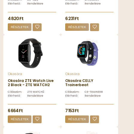
Elérhető:
Rendelésre
Elérhető:
Rendelésre
4 820 Ft
6 231 Ft
RÉSZLETEK
RÉSZLETEK
Okosóra
Okosóra
Okosóra ZTE Watch Live
Okosóra CELLY
2 Black - ZTE WATCH2
Trainerbeat
Smartwatch
Cikkszám:
ZTE WATCH2
Cikkszám:
CE-TRAINERBEATVL
Black/Purple - CE-
Elérhető:
Rendelésre
Elérhető:
Rendelésre
TRAINERBEATVL
6 664 Ft
7 153 Ft
RÉSZLETEK
RÉSZLETEK