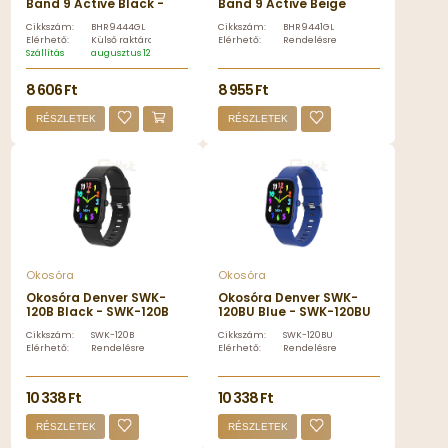
Band 9 Active Black -
Band 9 Active Beige
BHR9444GL
White - BHR9441GL
Cikkszám:
BHR9444GL
Cikkszám:
BHR9441GL
Elérhető:
Külső raktáron
Elérhető:
Rendelésre
Szállítás
augusztus 12, szerda
8 606 Ft
8 955 Ft
RÉSZLETEK
RÉSZLETEK
Okosóra
Okosóra
Okosóra Denver SWK-
Okosóra Denver SWK-
120B Black - SWK-120B
120BU Blue - SWK-120BU
Cikkszám:
SWK-120B
Cikkszám:
SWK-120BU
Elérhető:
Rendelésre
Elérhető:
Rendelésre
10 338 Ft
10 338 Ft
RÉSZLETEK
RÉSZLETEK