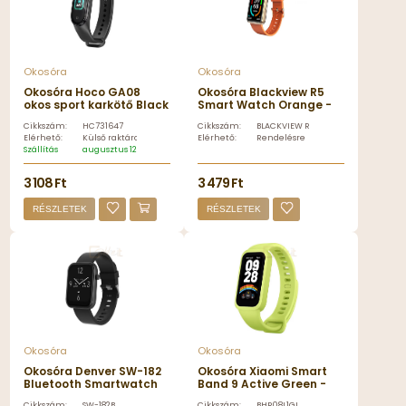
Okosóra
Okosóra
Okosóra Hoco GA08
Okosóra Blackview R5
okos sport karkötő Black
Smart Watch Orange -
- HC731647
BLACKVIEW R5 ORANGE
Cikkszám:
HC731647
Cikkszám:
BLACKVIEW R5 ORANGE
Elérhető:
Külső raktáron
Elérhető:
Rendelésre
Szállítás
augusztus 12, szerda
3 108 Ft
3 479 Ft
RÉSZLETEK
RÉSZLETEK
Okosóra
Okosóra
Okosóra Denver SW-182
Okosóra Xiaomi Smart
Bluetooth Smartwatch
Band 9 Active Green -
Black - SW-182B
BHR08L1GL
Cikkszám:
SW-182B
Cikkszám:
BHR08L1GL