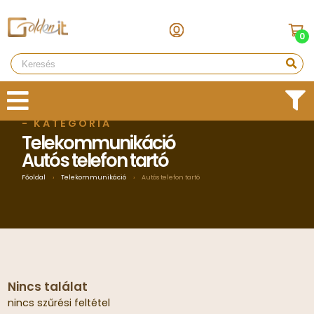
0
- KATEGÓRIA
Telekommunikáció
Autós telefon tartó
Főoldal
›
Telekommunikáció
›
Autós telefon tartó
Nincs találat
nincs szűrési feltétel