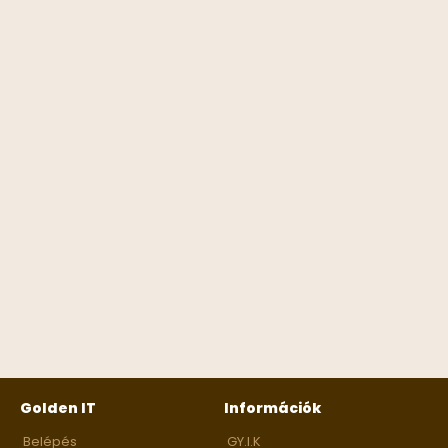
Golden IT
Információk
Belépés
GY.I.K