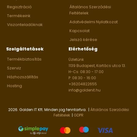
Regisztráció
Általános Szerződési
Feltételek
Termékeink
Adatvédelmi Nyilatkozat
Viszonteladóknak
Kapcsolat
Jelszó kérése
Szolgáltatások
Elérhetőség
Termékbiztosítás
Üzletünk
1139 Budapest, Kartács utca 13.
Szerviz
H-Cs: 08:30 - 17:00
Házhozszállítás
P: 08:30 - 16:00
+36204822655
Hosting
info@goldenit.hu
2026. Golden IT Kft. Minden jog fenntartva. |
Általános Szerződési
Feltételek
|
GDPR