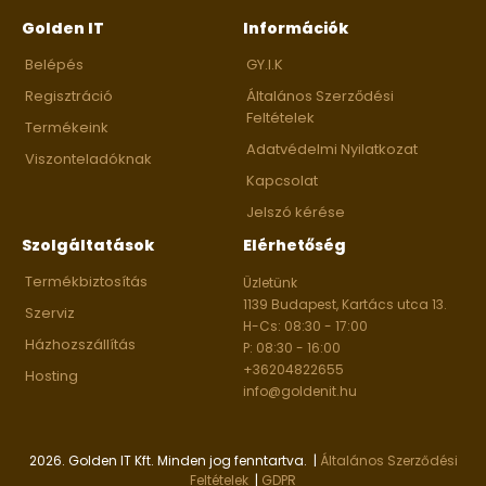
Golden IT
Információk
Belépés
GY.I.K
Regisztráció
Általános Szerződési
Feltételek
Termékeink
Adatvédelmi Nyilatkozat
Viszonteladóknak
Kapcsolat
Jelszó kérése
Szolgáltatások
Elérhetőség
Termékbiztosítás
Üzletünk
1139 Budapest, Kartács utca 13.
Szerviz
H-Cs: 08:30 - 17:00
Házhozszállítás
P: 08:30 - 16:00
+36204822655
Hosting
info@goldenit.hu
2026. Golden IT Kft. Minden jog fenntartva. |
Általános Szerződési
Feltételek
|
GDPR