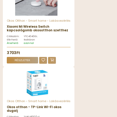
Okos Otthon - Smart home - Lakásvezérlés
Xiaomi Mi Wireless Switch
kapcsológomb okosotthon szetthez
Cikkszám:
YTC4040GL
Elérhető:
Raktáron
Átvehető
azonnal
3 703 Ft
RÉSZLETEK
Okos Otthon - Smart home - Lakásvezérlés
Okos otthon - TP-Link WI-FI okos
dugalj
Cikkszám:
TAPO P100(1-PACK)