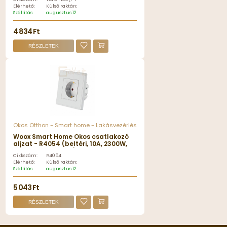
Elérhető:
Külső raktáron
Szállítás
augusztus 12, szerda
4 834 Ft
RÉSZLETEK
Okos Otthon - Smart home - Lakásvezérlés
Woox Smart Home Okos csatlakozó
aljzat - R4054 (beltéri, 10A, 2300W,
Wi-Fi, távoli elérés)
Cikkszám:
R4054
Elérhető:
Külső raktáron
Szállítás
augusztus 12, szerda
5 043 Ft
RÉSZLETEK