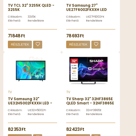
TV TCL 32" 32S5K QLED -
TV Samsung 27"
32S5K
UE27F6002FKXXH LED
Smart -
Cikkszám:
32S5K
Cikkszám:
UE27F6002FKXXH
UE27F6002FKXXH
Elérhető:
Rendelésre
Elérhető:
Rendelésre
71 848 Ft
78 693 Ft
RÉSZLETEK
RÉSZLETEK
TV
TV
TV Samsung 32"
TV Sharp 32" 32HF3865E
UE32H5002FKXXH LED -
QLED Smart - 32HF3865E
UE32H5002FKXXH
Cikkszám:
UE32H5002FKXXH
Cikkszám:
32HF3865E
Elérhető:
Rendelésre
Elérhető:
Rendelésre
82 353 Ft
82 423 Ft