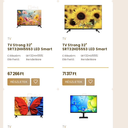
TV
TV
TV Strong 32"
TV Strong 32"
SRT32HH5553 LED Smart
SRT32HD5553 LED Smart
- SRT32HH5553
- SRT32HD5553
Cikkszám:
SRT32HH5553
Cikkszám:
SRT32HD5553
Elérhető:
Rendelésre
Elérhető:
Rendelésre
67 266 Ft
71 317 Ft
RÉSZLETEK
RÉSZLETEK
TV
TV