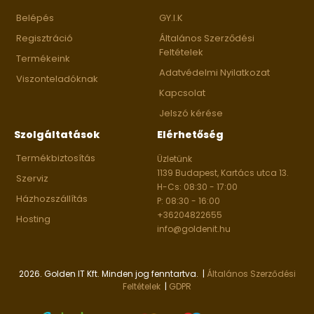
Belépés
GY.I.K
Regisztráció
Általános Szerződési
Feltételek
Termékeink
Adatvédelmi Nyilatkozat
Viszonteladóknak
Kapcsolat
Jelszó kérése
Szolgáltatások
Elérhetőség
Termékbiztosítás
Üzletünk
1139 Budapest, Kartács utca 13.
Szerviz
H-Cs: 08:30 - 17:00
Házhozszállítás
P: 08:30 - 16:00
+36204822655
Hosting
info@goldenit.hu
2026. Golden IT Kft. Minden jog fenntartva. |
Általános Szerződési
Feltételek
|
GDPR