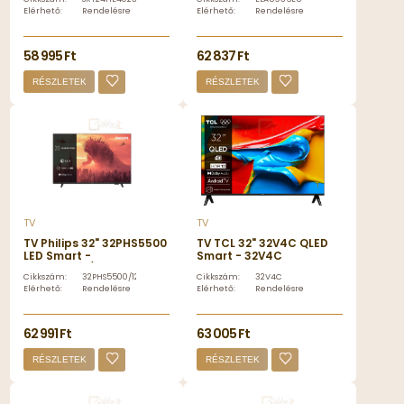
Elérhető:
Rendelésre
Elérhető:
Rendelésre
58 995 Ft
62 837 Ft
RÉSZLETEK
RÉSZLETEK
TV
TV
TV Philips 32" 32PHS5500
TV TCL 32" 32V4C QLED
LED Smart -
Smart - 32V4C
32PHS5500/12
Cikkszám:
32PHS5500/12
Cikkszám:
32V4C
Elérhető:
Rendelésre
Elérhető:
Rendelésre
62 991 Ft
63 005 Ft
RÉSZLETEK
RÉSZLETEK