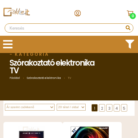
0
- KATEGÓRIA
Szórakoztató elektronika
TV
Főoldal
›
Szórakoztató elektronika
›
TV
1
2
3
4
5