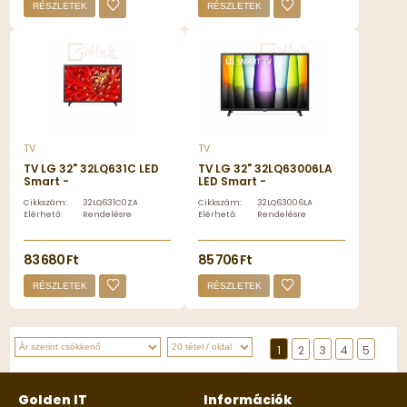
RÉSZLETEK
RÉSZLETEK
TV
TV
TV LG 32" 32LQ631C LED
TV LG 32" 32LQ63006LA
Smart -
LED Smart -
32LQ631C0ZA.AEU
32LQ63006LA.AEU
Cikkszám:
32LQ631C0ZA.AEU
Cikkszám:
32LQ63006LA.AEU
Elérhető:
Rendelésre
Elérhető:
Rendelésre
83 680 Ft
85 706 Ft
RÉSZLETEK
RÉSZLETEK
1
2
3
4
5
Golden IT
Információk