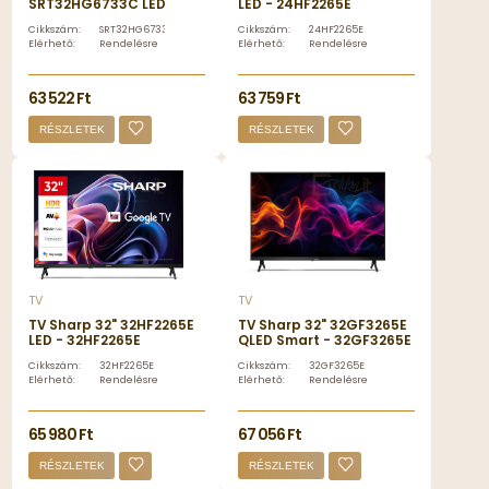
SRT32HG6733C LED
LED - 24HF2265E
Smart - SRT32HG6733C
Cikkszám:
SRT32HG6733C
Cikkszám:
24HF2265E
Elérhető:
Rendelésre
Elérhető:
Rendelésre
63 522 Ft
63 759 Ft
RÉSZLETEK
RÉSZLETEK
TV
TV
TV Sharp 32" 32HF2265E
TV Sharp 32" 32GF3265E
LED - 32HF2265E
QLED Smart - 32GF3265E
Cikkszám:
32HF2265E
Cikkszám:
32GF3265E
Elérhető:
Rendelésre
Elérhető:
Rendelésre
65 980 Ft
67 056 Ft
RÉSZLETEK
RÉSZLETEK