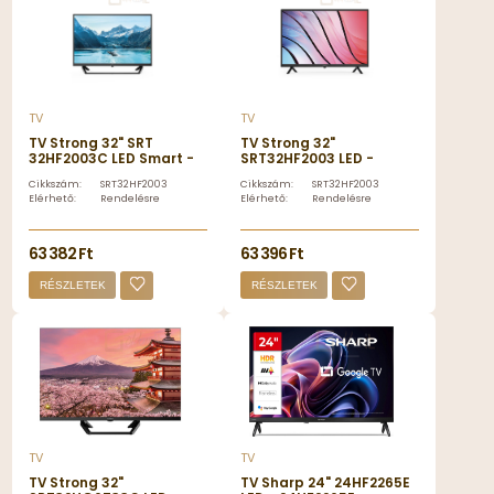
TV
TV
TV Strong 32" SRT
TV Strong 32"
32HF2003C LED Smart -
SRT32HF2003 LED -
SRT32HF2003C
SRT32HF2003
Cikkszám:
SRT32HF2003C
Cikkszám:
SRT32HF2003
Elérhető:
Rendelésre
Elérhető:
Rendelésre
63 382 Ft
63 396 Ft
RÉSZLETEK
RÉSZLETEK
TV
TV
TV Strong 32"
TV Sharp 24" 24HF2265E