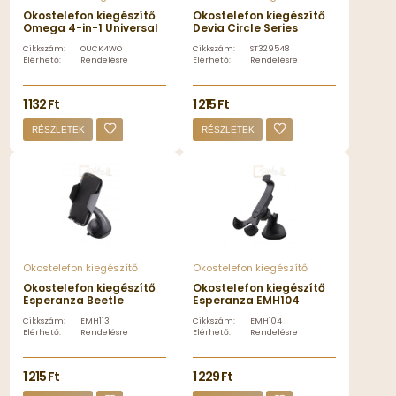
Okostelefon kiegészítő
Okostelefon kiegészítő
Omega 4-in-1 Universal
Devia Circle Series
Charging Cable White -
Sucker Car Mount Holder
Cikkszám:
OUCK4WO
Cikkszám:
ST329548
OUCK4WO
Black - ST329548
Elérhető:
Rendelésre
Elérhető:
Rendelésre
1 132 Ft
1 215 Ft
RÉSZLETEK
RÉSZLETEK
Okostelefon kiegészítő
Okostelefon kiegészítő
Okostelefon kiegészítő
Okostelefon kiegészítő
Esperanza Beetle
Esperanza EMH104
Universal Car Phone
Volture Universal car
Cikkszám:
EMH113
Cikkszám:
EMH104
Holder Black - EMH113
mount Black - EMH104
Elérhető:
Rendelésre
Elérhető:
Rendelésre
1 215 Ft
1 229 Ft