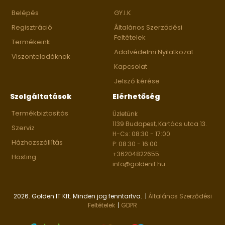
Belépés
GY.I.K
Regisztráció
Általános Szerződési
Feltételek
Termékeink
Adatvédelmi Nyilatkozat
Viszonteladóknak
Kapcsolat
Jelszó kérése
Szolgáltatások
Elérhetőség
Termékbiztosítás
Üzletünk
1139 Budapest, Kartács utca 13.
Szerviz
H-Cs: 08:30 - 17:00
Házhozszállítás
P: 08:30 - 16:00
+36204822655
Hosting
info@goldenit.hu
2026. Golden IT Kft. Minden jog fenntartva. |
Általános Szerződési
Feltételek
|
GDPR