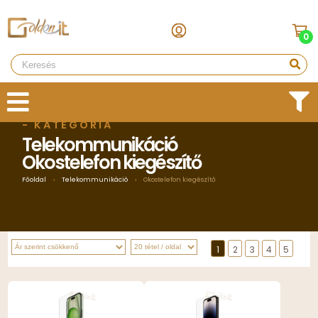
0
- KATEGÓRIA
Telekommunikáció
Okostelefon kiegészítő
Főoldal
›
Telekommunikáció
›
Okostelefon kiegészítő
1
2
3
4
5