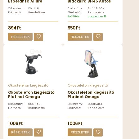
Esperanza Allure
BlackBird BH45 Autós
univerzális magnetic car
Telefontartó
Cikkszám:
EMH119
Cikkszám:
BH45 BLACK
smartphone holder -
Szellőzőrácsra Black -
Elérhető:
Rendelésre
Elérhető:
Rendelésre
EMH119
BH45 BLACK
Szállítás
augusztus 12, szerda
894 Ft
950 Ft
RÉSZLETEK
RÉSZLETEK
Okostelefon kiegészítő
Okostelefon kiegészítő
Okostelefon kiegészítő
Okostelefon kiegészítő
Platinet Omega
Platinet Omega
Univerzális autós
Univerzális autós
Cikkszám:
OUCHAB
Cikkszám:
OUCHABBL
okostelefon tartó Black
okostelefon tartó
Elérhető:
Rendelésre
Elérhető:
Rendelésre
- OUCHAB
Black/Blue - OUCHABBL
1 006 Ft
1 006 Ft
RÉSZLETEK
RÉSZLETEK