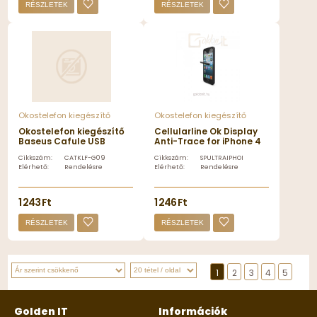
RÉSZLETEK
RÉSZLETEK
Okostelefon kiegészítő
Okostelefon kiegészítő
Okostelefon kiegészítő
Cellularline Ok Display
Baseus Cafule USB
Anti-Trace for iPhone 4
Type-C - USB Type-C
Cikkszám:
CATKLF-G09
Cikkszám:
SPULTRAIPHONE4
QC3.0 cable 1m Red -
Elérhető:
Rendelésre
Elérhető:
Rendelésre
CATKLF-G09
1 243 Ft
1 246 Ft
RÉSZLETEK
RÉSZLETEK
1
2
3
4
5
Golden IT
Információk