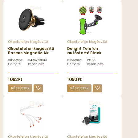
Okostelefon kiegészítő
Okostelefon kiegészítő
Okostelefon kiegészítő
Delight Telefon
Baseus Magnetic Air
autóstartó Black
Vent Mágneses autós
Cikkszám:
C40141201G13-00
Cikkszám:
55029
telefontartó Black/Gold
Elérhető:
Rendelésre
Elérhető:
Rendelésre
- C40141201G13-00
1 062 Ft
1 090 Ft
RÉSZLETEK
RÉSZLETEK
Okostelefon kiegészítő
Okostelefon kiegészítő