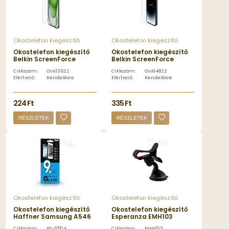
Okostelefon kiegészítő
Okostelefon kiegészítő
Okostelefon kiegészítő
Okostelefon kiegészítő
Belkin ScreenForce
Belkin ScreenForce
TemperedGlass Treated
TemperedGlass Treated
Cikkszám:
OVA136ZZ
Cikkszám:
OVA148ZZ
Screen Protector for
Screen Protector for
Elérhető:
Rendelésre
Elérhető:
Rendelésre
iPhone 15 Plus/14 Pro
iPhone 15 Plus/14 Pro
Max - OVA136ZZ
Max - OVA148ZZ
224 Ft
335 Ft
RÉSZLETEK
RÉSZLETEK
Okostelefon kiegészítő
Okostelefon kiegészítő
Okostelefon kiegészítő
Okostelefon kiegészítő
Haffner Samsung A546
Esperanza EMH103
Galaxy A54 5G Üveg
Crocodile Universal car
Cikkszám:
PT-6504
Cikkszám:
EMH103