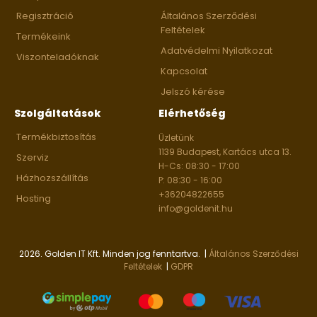
Regisztráció
Általános Szerződési
Feltételek
Termékeink
Adatvédelmi Nyilatkozat
Viszonteladóknak
Kapcsolat
Jelszó kérése
Szolgáltatások
Elérhetőség
Termékbiztosítás
Üzletünk
1139 Budapest, Kartács utca 13.
Szerviz
H-Cs: 08:30 - 17:00
Házhozszállítás
P: 08:30 - 16:00
+36204822655
Hosting
info@goldenit.hu
2026. Golden IT Kft. Minden jog fenntartva. |
Általános Szerződési
Feltételek
|
GDPR