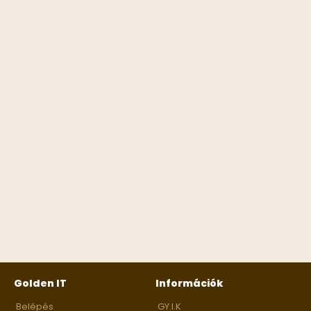
Golden IT
Információk
Belépés
GY.I.K