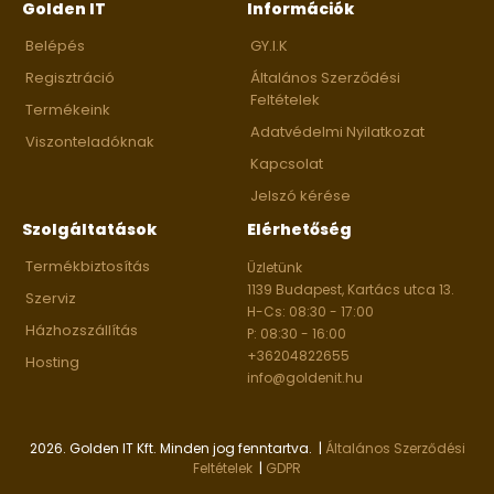
Golden IT
Információk
Belépés
GY.I.K
Regisztráció
Általános Szerződési
Feltételek
Termékeink
Adatvédelmi Nyilatkozat
Viszonteladóknak
Kapcsolat
Jelszó kérése
Szolgáltatások
Elérhetőség
Termékbiztosítás
Üzletünk
1139 Budapest, Kartács utca 13.
Szerviz
H-Cs: 08:30 - 17:00
Házhozszállítás
P: 08:30 - 16:00
+36204822655
Hosting
info@goldenit.hu
2026. Golden IT Kft. Minden jog fenntartva. |
Általános Szerződési
Feltételek
|
GDPR