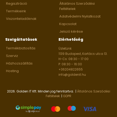
Regisztráció
Általános Szerződési
Feltételek
Termékeink
Adatvédelmi Nyilatkozat
Viszonteladóknak
Kapcsolat
Jelszó kérése
Szolgáltatások
Elérhetőség
Termékbiztosítás
Üzletünk
1139 Budapest, Kartács utca 13.
Szerviz
H-Cs: 08:30 - 17:00
Házhozszállítás
P: 08:30 - 16:00
+36204822655
Hosting
info@goldenit.hu
2026. Golden IT Kft. Minden jog fenntartva. |
Általános Szerződési
Feltételek
|
GDPR