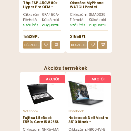
Táp FSP 450W 80+
Okosóra MyPhone
Hyper Pro OEM -
WATCH Pastel
9PA450A401
Silver Foggy Day -
Cikkszám:
9PA450A401
Cikkszám:
SMA002919
SMA002919
Elérhető:
Külső raktáron
Elérhető:
Külső raktáron
Szállítás
augusztus 12, szerda
Szállítás
augusztus 12, szerda
15 829 Ft
21 556 Ft
RÉSZLETEK
RÉSZLETEK
Akciós termékek
AKCIÓ!
AKCIÓ!
Notebook
Notebook
Fujitsu LifeBook
Notebook Dell Vostro
E559; Core i5 8265U
3510 Black -
1.6GHz/8GB
N8004VN3510EMEA01_2201_HOM_
Cikkszám:
NNR5-MAR26756-FEL
Cikkszám:
N8004VN3510EMEA01_22
RAM/256GB SSD/15.6