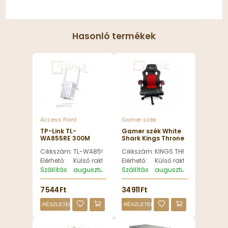
Hasonló termékek
Access Point
Gamer szék
TP-Link TL-
Gamer szék White
WA855RE 300M
Shark Kings Throne
Wireless Range
Gaming Chair
Cikkszám:
TL-WA855RE
Cikkszám:
KINGS THRONE
Extender
Black/Red - KINGS
THRONE
Elérhető:
Külső raktáron
Elérhető:
Külső raktáron
Szállítás
augusztus 12, szerda
Szállítás
augusztus 12, szerda
7 544 Ft
34 911 Ft
RÉSZLETEK
RÉSZLETEK