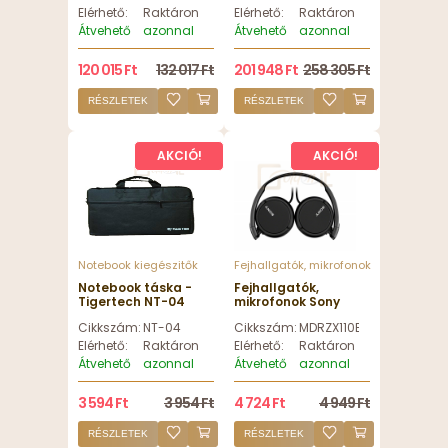
FHD (1920x1080)/Win
Elérhető:
Raktáron
Elérhető:
Raktáron
11 Pro - Felújított
Átvehető
azonnal
Átvehető
azonnal
120 015 Ft
132 017 Ft
201 948 Ft
258 305 Ft
RÉSZLETEK
RÉSZLETEK
AKCIÓ!
AKCIÓ!
Notebook kiegészitők
Fejhallgatók, mikrofonok
Notebook táska -
Fejhallgatók,
Tigertech NT-04
mikrofonok Sony
Fekete
MDR-ZX110B
Cikkszám:
NT-04
Cikkszám:
MDRZX110B.AE
Fejhallgató Black -
MDRZX110B.AE
Elérhető:
Raktáron
Elérhető:
Raktáron
Átvehető
azonnal
Átvehető
azonnal
3 594 Ft
3 954 Ft
4 724 Ft
4 949 Ft
RÉSZLETEK
RÉSZLETEK