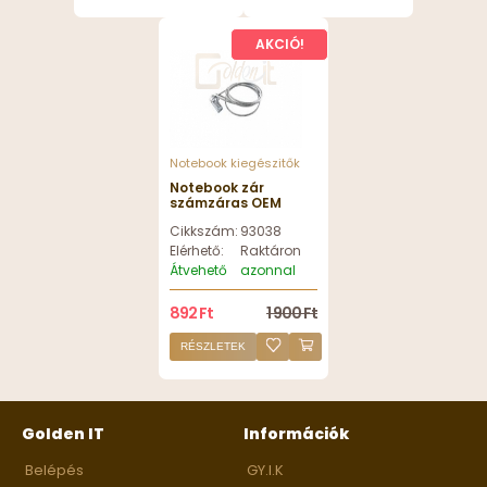
AKCIÓ!
Notebook kiegészitők
Notebook zár
számzáras OEM
Cikkszám:
93038
Elérhető:
Raktáron
Átvehető
azonnal
892 Ft
1 900 Ft
RÉSZLETEK
Golden IT
Információk
Belépés
GY.I.K