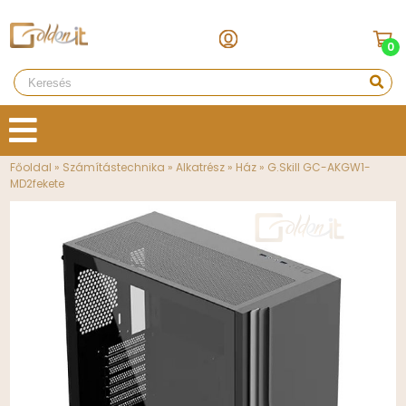
0
Főoldal
»
Számítástechnika
»
Alkatrész
»
Ház
»
G.Skill GC-AKGW1-
MD2fekete