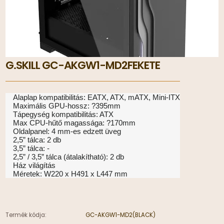
G.SKILL GC-AKGW1-MD2FEKETE
Alaplap kompatibilitás: EATX, ATX, mATX, Mini-ITX
Maximális GPU-hossz: ?395mm
Tápegység kompatibilitás: ATX
Max CPU-hűtő magassága: ?170mm
Oldalpanel: 4 mm-es edzett üveg
2,5” tálca: 2 db
3,5” tálca: -
2,5” / 3,5” tálca (átalakítható): 2 db
Ház világítás
Méretek: W220 x H491 x L447 mm
Termék kódja:
GC-AKGW1-MD2(BLACK)