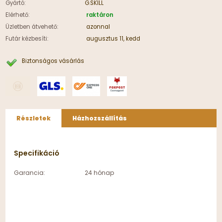
Gyártó:
G.SKILL
Elérhető:
raktáron
Üzletben átvehető:
azonnal
Futár kézbesíti:
augusztus 11, kedd
Biztonságos vásárlás
Részletek
Házhozszállítás
Specifikáció
Garancia:
24 hónap