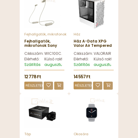
Fejhallgatók, mikrofonok
Ház
Fejhallgatók,
Ház A-Data XPG
mikrofonok Sony
Valor Air Tempered
WIC100C Wireless
Glass White -
Cikkszám:
WIC100C.CE7
Cikkszám:
VALORAIRMT-WHCWW
Bluetooth Headset
VALORAIRMT-
Beige -
WHCWW
Elérhető:
Külső raktáron
Elérhető:
Külső raktáron
WIC100C.CE7
Szállítás
augusztus 12, szerda
Szállítás
augusztus 12, szerda
12 778 Ft
14 557 Ft
RÉSZLETEK
RÉSZLETEK
Táp
Okosóra