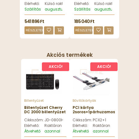
Elérhető:
Külső raktáron
Elérhető:
Külső raktáron
Szállítás
augusztus 11, kedd
Szállítás
augusztus 11, kedd
541 896 Ft
185 040 Ft
RÉSZLETEK
RÉSZLETEK
Akciós termékek
AKCIÓ!
AKCIÓ!
Billentyűzet
Bővítőkártyák
Billentyűzet Cherry
PCI kártya
DC 2000 billentyűzet
2soros+1párhuzamos
+ egér Black HU -
port
Cikkszám:
JD-0800HU-2
Cikkszám:
PCX2+1
JD-0800HU-2
Elérhető:
Raktáron
Elérhető:
Raktáron
Átvehető
azonnal
Átvehető
azonnal