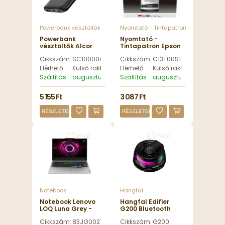
Powerbank vésztöltők
Nyomtató - Tintapatron
Powerbank
Nyomtató -
vésztöltők Alcor
Tintapatron Epson
SC10000AC
103 Black -
Cikkszám:
SC10000AC
Cikkszám:
C13T00S14A
10000mAh
C13T00S14A
PowerBank Black -
Elérhető:
Külső raktáron
Elérhető:
Külső raktáron
SC10000AC
Szállítás
augusztus 11, kedd
Szállítás
augusztus 11, kedd
5 155 Ft
3 087 Ft
RÉSZLETEK
RÉSZLETEK
Notebook
Hangfal
Notebook Lenovo
Hangfal Edifier
LOQ Luna Grey -
G200 Bluetooth
83JG002THV
Magnetic Speaker
Cikkszám:
83JG002THV
Cikkszám:
G200
Black - G200