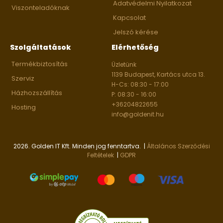
Adatvédelmi Nyilatkozat
Viszonteladóknak
Kapcsolat
Jelszó kérése
Szolgáltatások
Elérhetőség
Termékbiztosítás
Üzletünk
1139 Budapest, Kartács utca 13.
Szerviz
H-Cs: 08:30 - 17:00
Házhozszállítás
P: 08:30 - 16:00
+36204822655
Hosting
info@goldenit.hu
2026. Golden IT Kft. Minden jog fenntartva. |
Általános Szerződési
Feltételek
|
GDPR