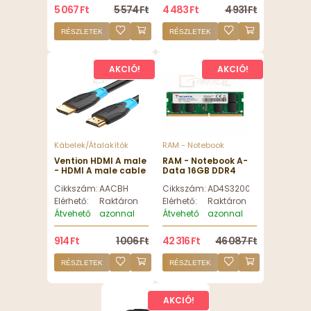
5 067 Ft
5 574 Ft
4 483 Ft
4 931 Ft
RÉSZLETEK
RÉSZLETEK
AKCIÓ!
AKCIÓ!
Kábelek/Átalakítók
RAM - Notebook
Vention HDMI A male
RAM - Notebook A-
- HDMI A male cable
Data 16GB DDR4
2m Black
3200MHz SODIMM -
Cikkszám:
AACBH
Cikkszám:
AD4S320016G22-BGN
AD4S320016G22-
BGN
Elérhető:
Raktáron
Elérhető:
Raktáron
Átvehető
azonnal
Átvehető
azonnal
914 Ft
1 006 Ft
42 316 Ft
46 087 Ft
RÉSZLETEK
RÉSZLETEK
AKCIÓ!