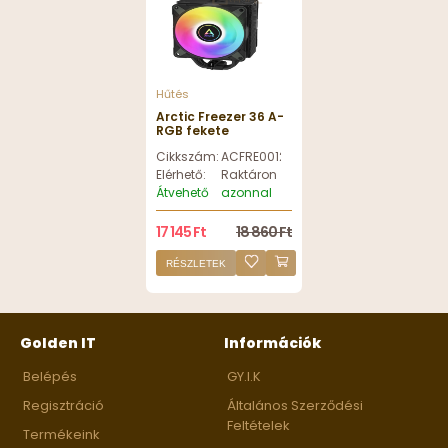
Hűtés
Arctic Freezer 36 A-
RGB fekete
processzorhűtő
Cikkszám:
ACFRE00124A
Elérhető:
Raktáron
Átvehető
azonnal
17 145 Ft
18 860 Ft
RÉSZLETEK
Golden IT
Információk
Belépés
GY.I.K
Regisztráció
Általános Szerződési
Feltételek
Termékeink