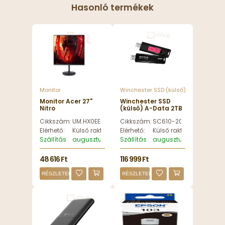
Hasonló termékek
Monitor
Winchester SSD (külső)
Monitor Acer 27"
Winchester SSD
Nitro
(külső) A-Data 2TB
XF270W3bmiiphx
USB3.2 SC610
Cikkszám:
UM.HX0EE.331
Cikkszám:
SC610-2000G-CBK/RD
IPS LED -
Black/Red - SC610-
UM.HX0EE.331
2000G-CBK/RD
Elérhető:
Külső raktáron
Elérhető:
Külső raktáron
Szállítás
augusztus 11, kedd
Szállítás
augusztus 11, kedd
48 616 Ft
116 999 Ft
RÉSZLETEK
RÉSZLETEK