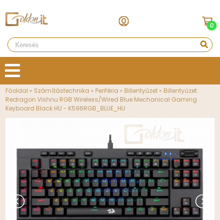
0
Főoldal
»
Számítástechnika
»
Periféria
»
Billentyűzet
»
Billentyűzet
Redragon Vishnu RGB Wireless/Wired Blue Mechanical Gaming
Keyboard Black HU - K596RGB_BLUE_HU