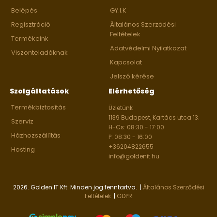
Belépés
GY.I.K
Regisztráció
Általános Szerződési
Feltételek
Termékeink
Adatvédelmi Nyilatkozat
Viszonteladóknak
Kapcsolat
Jelszó kérése
Szolgáltatások
Elérhetőség
Termékbiztosítás
Üzletünk
1139 Budapest, Kartács utca 13.
Szerviz
H-Cs: 08:30 - 17:00
Házhozszállítás
P: 08:30 - 16:00
+36204822655
Hosting
info@goldenit.hu
2026. Golden IT Kft. Minden jog fenntartva. |
Általános Szerződési
Feltételek
|
GDPR