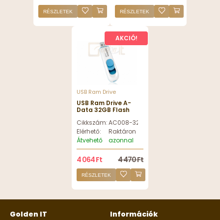
RÉSZLETEK
RÉSZLETEK
AKCIÓ!
USB Ram Drive
USB Ram Drive A-
Data 32GB Flash
Drive C008 White -
Cikkszám:
AC008-32G-RWE
AC008-32G-RWE
Elérhető:
Raktáron
Átvehető
azonnal
4 064 Ft
4 470 Ft
RÉSZLETEK
Golden IT
Információk