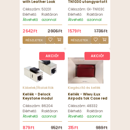
with Leather Look
TN1030 utangyartott
White egérpad
PREMIUM toner - GI-
Cikkszám:
53231
Cikkszám:
GI-TN1030
180x220x3mm
TN1030
Elérhető:
Raktáron
Elérhető:
Raktáron
Átvehető
azonnal
Átvehető
azonnal
2 642 Ft
2 906 Ft
1 579 Ft
1 736 Ft
RÉSZLETEK
RÉSZLETEK
AKCIÓ!
AKCIÓ!
Kábelek/Átalakítók
Kiegészítő és kellék
Kellék - Delock
Kellék - Wiwu iLux
Keystone modul
Airpods tok Case red
RJ45 anya > RJ45
Cikkszám:
86204
Cikkszám:
48332
anya Cat.5e
Elérhető:
Raktáron
Elérhető:
Raktáron
Átvehető
azonnal
Átvehető
azonnal
879 Ft
952 Ft
315 Ft
989 Ft