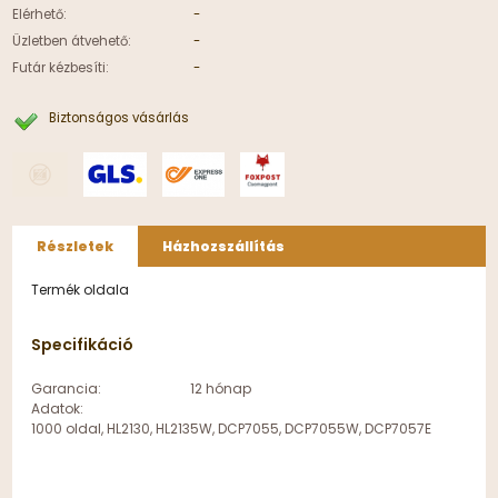
Elérhető:
-
Üzletben átvehető:
-
Futár kézbesíti:
-
Biztonságos vásárlás
Részletek
Házhozszállítás
Termék oldala
Specifikáció
Garancia:
12 hónap
Adatok:
1000 oldal, HL2130, HL2135W, DCP7055, DCP7055W, DCP7057E