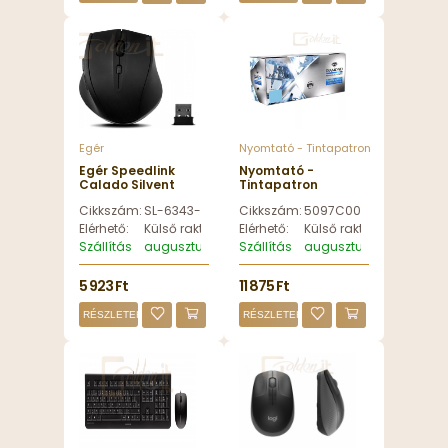
Egér
Nyomtató - Tintapatron
Egér Speedlink
Nyomtató -
Calado Silvent
Tintapatron
Wireless mouse
Diamond CRG-069H
Cikkszám:
SL-6343-RRBK
Cikkszám:
5097C002FUDI
Black - SL-6343-
Cyan utángyártott
RRBK
toner -
Elérhető:
Külső raktáron
Elérhető:
Külső raktáron
5097C002FUDI
Szállítás
augusztus 12, szerda
Szállítás
augusztus 12, szerda
5 923 Ft
11 875 Ft
RÉSZLETEK
RÉSZLETEK