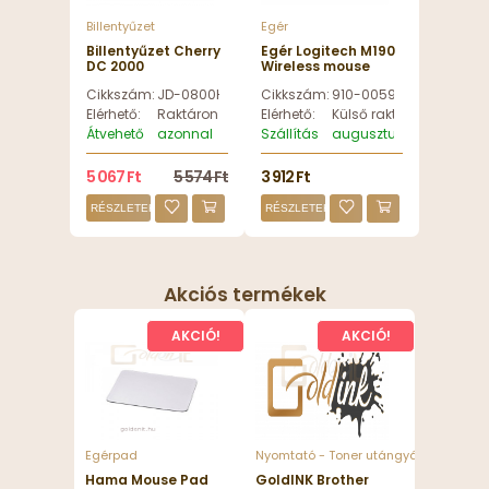
Billentyűzet
Egér
Billentyűzet Cherry
Egér Logitech M190
DC 2000
Wireless mouse
billentyűzet + egér
Charcoal - 910-
Cikkszám:
JD-0800HU-2
Cikkszám:
910-005905
Black HU - JD-
005905
0800HU-2
Elérhető:
Raktáron
Elérhető:
Külső raktáron
Átvehető
azonnal
Szállítás
augusztus 12, szerda
5 067 Ft
5 574 Ft
3 912 Ft
RÉSZLETEK
RÉSZLETEK
Akciós termékek
AKCIÓ!
AKCIÓ!
Egérpad
Nyomtató - Toner utángyártott
Hama Mouse Pad
GoldINK Brother