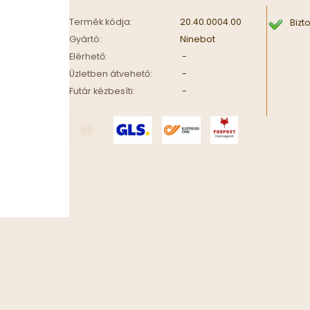
Termék kódja:
20.40.0004.00
Bizt
Gyártó:
Ninebot
Elérhető:
-
Üzletben átvehető:
-
Futár kézbesíti:
-