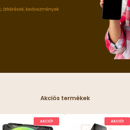
ók, árkérések, kedvezmények
Akciós termékek
AKCIÓ!
AKCIÓ!