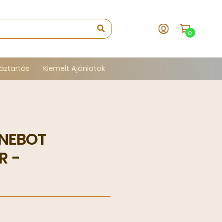
0
áztartás
Kiemelt Ajánlatok
INEBOT
R -