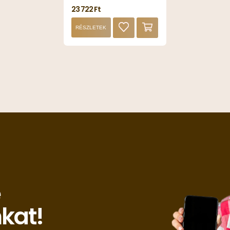
23 722 Ft
RÉSZLETEK
e
nkat!