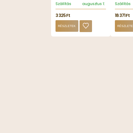
Szállítás
augusztus 12, szerda
Szállítás
3 325 Ft
18 371 Ft
RÉSZLETEK
RÉSZLET