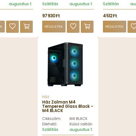
augusztus 12, szerda
Szállítás
augusztus 12, szerda
Szállítás
au
97 930 Ft
4 512 Ft
EK
RÉSZLETEK
RÉSZLETEK
Ház
Ház Zalman M4
Tempered Glass Black -
M4 BLACK
Cikkszám:
M4 BLACK
Elérhető:
Külső raktáron
Szállítás
augusztus 12, szerda