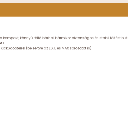
 kompakt, könnyű töltő bárhol, bármikor biztonságos és stabil töltést bizto
el
ckScooterrel (beleértve az ES, E és MAX sorozatot is).