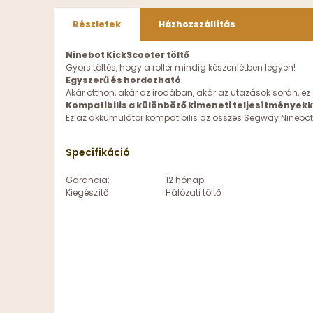
Részletek
Házhozszállítás
Ninebot KickScooter töltő
Gyors töltés, hogy a roller mindig készenlétben legyen!
Egyszerű és hordozható
Akár otthon, akár az irodában, akár az utazások során, ez a
Kompatibilis a különböző kimeneti teljesítményekk
Ez az akkumulátor kompatibilis az összes Segway Ninebot Ki
Specifikáció
Garancia:
12 hónap
Kiegészítő:
Hálózati töltő