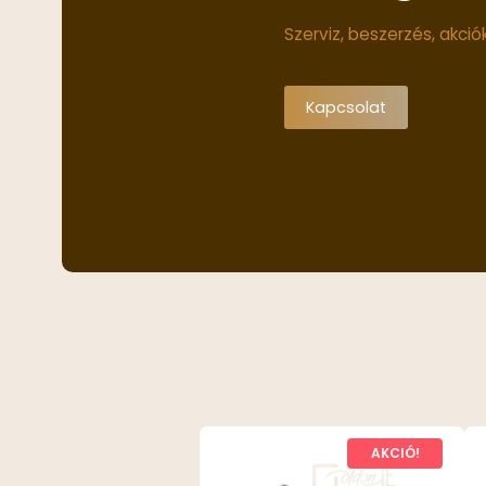
Szerviz, beszerzés, akci
Kapcsolat
AKCIÓ!