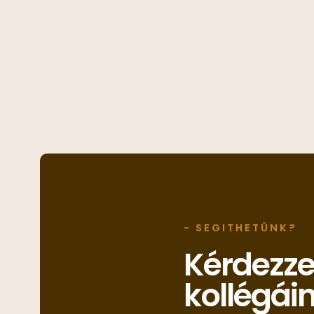
- SEGITHETÜNK?
Kérdezz
kollégái