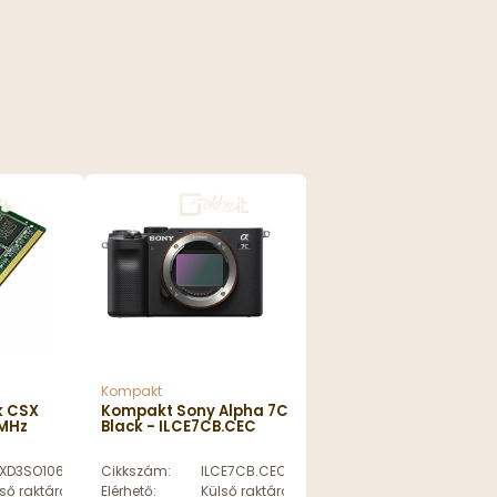
Kompakt
k CSX
Kompakt Sony Alpha 7C
MHz
Black - ILCE7CB.CEC
2R8-
XD3SO1066-2R8-4GB
Cikkszám:
ILCE7CB.CEC
ső raktáron
Elérhető:
Külső raktáron