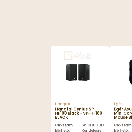
Hangfal
Egér
Hangfal Genius SP-
Egér As
HF180 Black - SP-HF180
Mini Co
BLACK
Mouse B
HARPE M
Cikkszám:
SP-HF180 BLACK
Cikkszám
Elérhető:
Rendelésre
Elérhető: