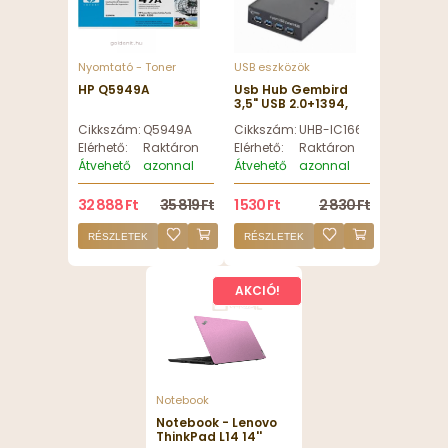
Nyomtató - Toner
USB eszközök
HP Q5949A
Usb Hub Gembird
3,5" USB 2.0+1394,
fekete
Cikkszám:
Q5949A
Cikkszám:
UHB-IC166-B
Elérhető:
Raktáron
Elérhető:
Raktáron
Átvehető
azonnal
Átvehető
azonnal
32 888 Ft
35 819 Ft
1 530 Ft
2 830 Ft
RÉSZLETEK
RÉSZLETEK
AKCIÓ!
Notebook
Notebook - Lenovo
ThinkPad L14 14''