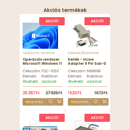
Akciós termékek
AKCIÓ!
AKCIÓ!
Operációs rendszer
Kábelek/Átalakítók
Operációs rendszer
Kellék - InLine
Microsoft Windows 11
Adapter 9 Pin Sub-D
Pro 64bit HUN DVD -
female / RJ45
Cikkszám:
FQC-10537
Cikkszám:
68889B
FQC-10537
female
Elérhető:
Raktáron
Elérhető:
Raktáron
Átvehető
azonnal
Átvehető
azonnal
25 387 Ft
27 926 Ft
1 520 Ft
1 673 Ft
RÉSZLETEK
RÉSZLETEK
AKCIÓ!
AKCIÓ!