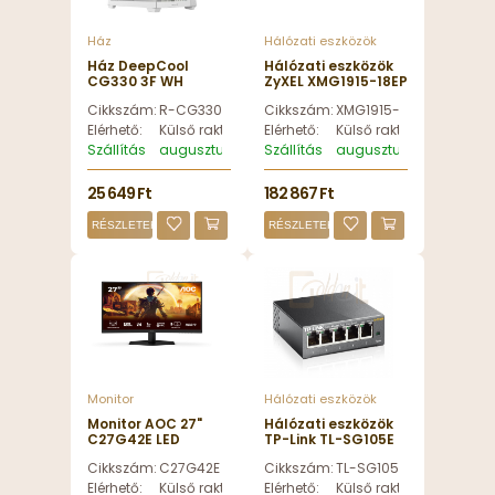
Ház
Hálózati eszközök
Ház DeepCool
Hálózati eszközök
CG330 3F WH
ZyXEL XMG1915-18EP
Tempered Glass
16-Port Managed L2
Cikkszám:
R-CG330-WHNGM3-G
Cikkszám:
XMG1915-18EP-EU0101F
White - R-CG330-
2,5G Ethernet PoE
WHNGM3-G
Switch Grey -
Elérhető:
Külső raktáron
Elérhető:
Külső raktáron
XMG1915-18EP-
Szállítás
augusztus 12, szerda
Szállítás
augusztus 12, szerda
EU0101F
25 649 Ft
182 867 Ft
RÉSZLETEK
RÉSZLETEK
Monitor
Hálózati eszközök
Monitor AOC 27"
Hálózati eszközök
C27G42E LED
TP-Link TL-SG105E
Curved - C27G42E
5-Port Gigabit Easy
Cikkszám:
C27G42E
Cikkszám:
TL-SG105E
Smart Switch - TL-
SG105E
Elérhető:
Külső raktáron
Elérhető:
Külső raktáron