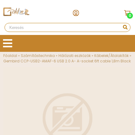
0
Főoldal
»
Számítástechnika
»
Hálózati eszközök
»
Kábelek/Átalakítók
»
Gembird CCP-USB2-AMAF-6 USB 2.0 A- A-socket 6ft cable 1,8m Black