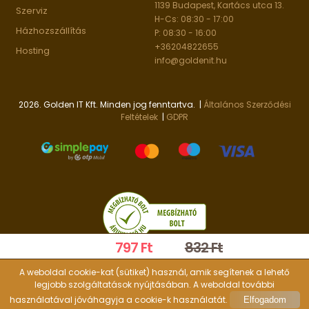
1139 Budapest, Kartács utca 13.
Szerviz
H-Cs: 08:30 - 17:00
Házhozszállítás
P: 08:30 - 16:00
+36204822655
Hosting
info@goldenit.hu
2026. Golden IT Kft. Minden jog fenntartva. |
Általános Szerződési
Feltételek
|
GDPR
797 Ft
832 Ft
A weboldal cookie-kat (sütiket) használ, amik segítenek a lehető
Kosárba
legjobb szolgáltatások nyújtásában. A weboldal további
használatával jóváhagyja a cookie-k használatát.
Elfogadom