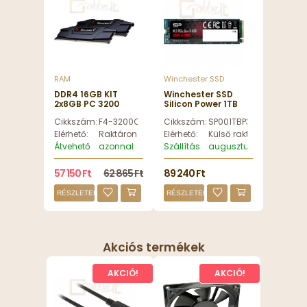
RAM
Winchester SSD
DDR4 16GB KIT
Winchester SSD
2x8GB PC 3200
Silicon Power 1TB
G.Skill Ripjaws V F4-
M.2 2280 P34A80
Cikkszám:
F4-3200C16D-16GVKB
Cikkszám:
SP001TBP34A80M28
3200C16D-16GVKB -
Series -
F4-3200C16D-
SP001TBP34A80M28
Elérhető:
Raktáron
Elérhető:
Külső raktáron
16GVKB
Átvehető
azonnal
Szállítás
augusztus 13, csütörtök
57 150 Ft
62 865 Ft
89 240 Ft
RÉSZLETEK
RÉSZLETEK
Akciós termékek
AKCIÓ!
AKCIÓ!