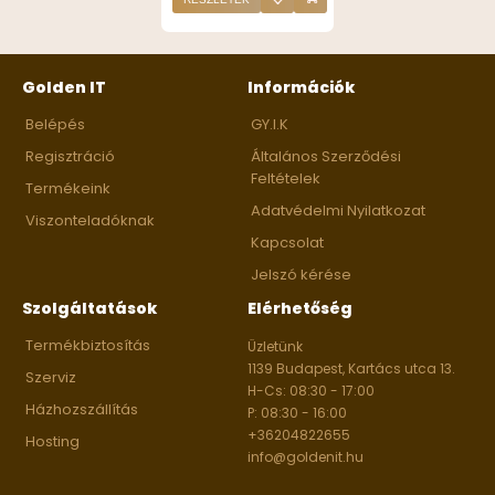
Golden IT
Információk
Belépés
GY.I.K
Regisztráció
Általános Szerződési
Feltételek
Termékeink
Adatvédelmi Nyilatkozat
Viszonteladóknak
Kapcsolat
Jelszó kérése
Szolgáltatások
Elérhetőség
Termékbiztosítás
Üzletünk
1139 Budapest, Kartács utca 13.
Szerviz
H-Cs: 08:30 - 17:00
Házhozszállítás
P: 08:30 - 16:00
+36204822655
Hosting
info@goldenit.hu