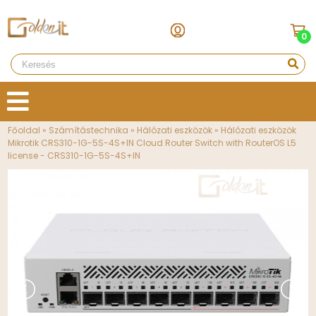
0
Főoldal
»
Számítástechnika
»
Hálózati eszközök
»
Hálózati eszközök
Mikrotik CRS310-1G-5S-4S+IN Cloud Router Switch with RouterOS L5
license - CRS310-1G-5S-4S+IN