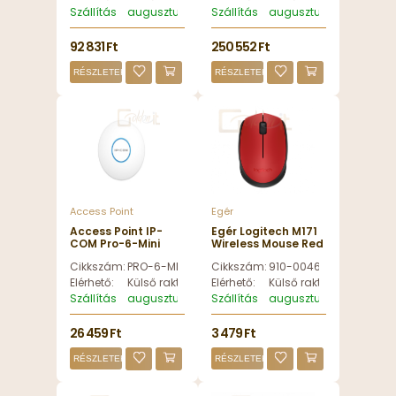
Szállítás
augusztus 13, csütörtök
Szállítás
augusztus 13, csütörtök
92 831 Ft
250 552 Ft
RÉSZLETEK
RÉSZLETEK
Access Point
Egér
Access Point IP-
Egér Logitech M171
COM Pro-6-Mini
Wireless Mouse Red
AX1500 Wi-Fi 6 Dual
- 910-004641
Cikkszám:
PRO-6-MINI
Cikkszám:
910-004641
Band Gigabit
Ceiling Access
Elérhető:
Külső raktáron
Elérhető:
Külső raktáron
Point White - PRO-
Szállítás
augusztus 13, csütörtök
Szállítás
augusztus 13, csütörtök
6-MINI
26 459 Ft
3 479 Ft
RÉSZLETEK
RÉSZLETEK