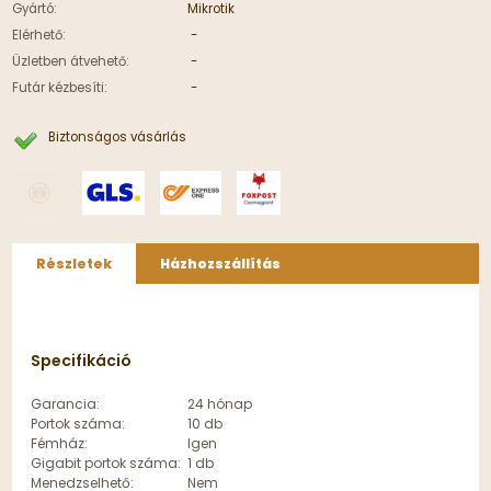
Gyártó:
Mikrotik
Elérhető:
-
Üzletben átvehető:
-
Futár kézbesíti:
-
Biztonságos vásárlás
Részletek
Házhozszállítás
Specifikáció
Garancia:
24 hónap
Portok száma:
10 db
Fémház:
Igen
Gigabit portok száma:
1 db
Menedzselhető:
Nem