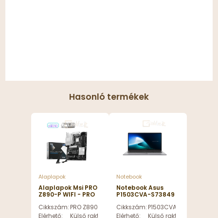
Hasonló termékek
Alaplapok
Notebook
Alaplapok Msi PRO
Notebook Asus
Z890-P WIFI - PRO
P1503CVA-S73849
Z890-P WIFI
Misty Grey -
Cikkszám:
PRO Z890-P WIFI
Cikkszám:
P1503CVA-S73849
P1503CVA-S73849
Elérhető:
Külső raktáron
Elérhető:
Külső raktáron