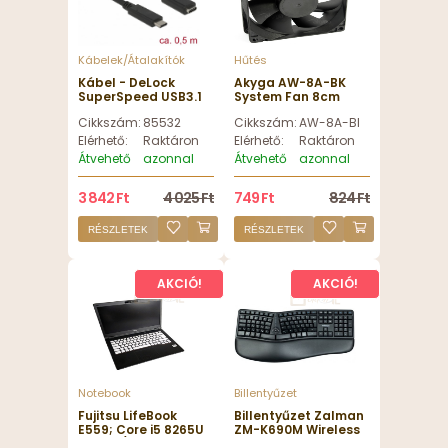
Kábelek/Átalakítók
Hűtés
Kábel - DeLock
Akyga AW-8A-BK
SuperSpeed USB3.1
System Fan 8cm
Gen1 USB Type-C
Black OEM
Cikkszám:
85532
Cikkszám:
AW-8A-BK
male > female 3 A
cable 0,5m Black
Elérhető:
Raktáron
Elérhető:
Raktáron
Átvehető
azonnal
Átvehető
azonnal
3 842 Ft
4 025 Ft
749 Ft
824 Ft
RÉSZLETEK
RÉSZLETEK
AKCIÓ!
AKCIÓ!
Notebook
Billentyűzet
Fujitsu LifeBook
Billentyűzet Zalman
E559; Core i5 8265U
ZM-K690M Wireless
1.6GHz/8GB
Keyboard + Mouse