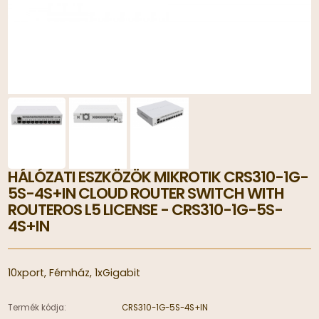
HÁLÓZATI ESZKÖZÖK MIKROTIK CRS310-1G-
5S-4S+IN CLOUD ROUTER SWITCH WITH
ROUTEROS L5 LICENSE - CRS310-1G-5S-
4S+IN
10xport, Fémház, 1xGigabit
Termék kódja:
CRS310-1G-5S-4S+IN