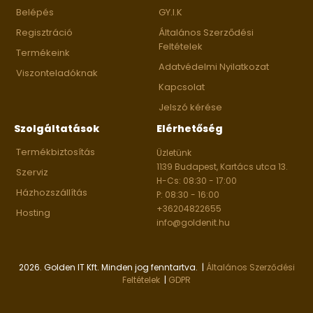
Belépés
GY.I.K
Regisztráció
Általános Szerződési
Feltételek
Termékeink
Adatvédelmi Nyilatkozat
Viszonteladóknak
Kapcsolat
Jelszó kérése
Szolgáltatások
Elérhetőség
Termékbiztosítás
Üzletünk
1139 Budapest, Kartács utca 13.
Szerviz
H-Cs: 08:30 - 17:00
Házhozszállítás
P: 08:30 - 16:00
+36204822655
Hosting
info@goldenit.hu
2026. Golden IT Kft. Minden jog fenntartva. |
Általános Szerződési
Feltételek
|
GDPR