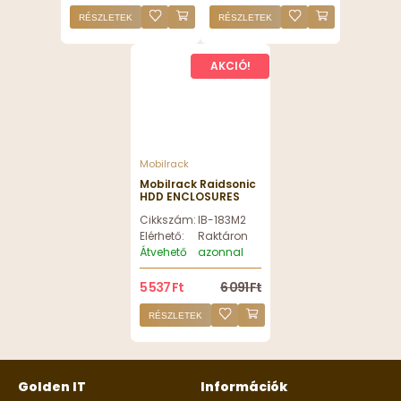
RÉSZLETEK
RÉSZLETEK
AKCIÓ!
Mobilrack
Mobilrack Raidsonic
HDD ENCLOSURES
EXTERNAL USB 3.0
Cikkszám:
IB-183M2
ENCLOSURE F SATA
SSD - IB-183M2
Elérhető:
Raktáron
Átvehető
azonnal
5 537 Ft
6 091 Ft
RÉSZLETEK
Golden IT
Információk