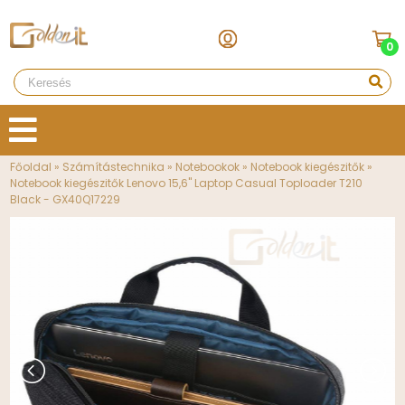
0
Főoldal
»
Számítástechnika
»
Notebookok
»
Notebook kiegészitők
»
Notebook kiegészitők Lenovo 15,6" Laptop Casual Toploader T210
Black - GX40Q17229