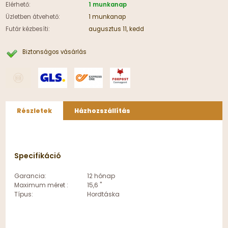
Elérhető:
1 munkanap
Üzletben átvehető:
1 munkanap
Futár kézbesíti:
augusztus 11, kedd
Biztonságos vásárlás
Részletek
Házhozszállítás
Specifikáció
Garancia:
12 hónap
Maximum méret :
15,6 "
Típus:
Hordtáska