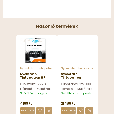
Hasonló termékek
Nyomtató - Tintapatron
Nyomtató - Tintapatron
Nyomtató -
Nyomtató -
Tintapatron HP
Tintapatron
GT53XL Black -
Lexmark B2236
Cikkszám:
1VV21AE
Cikkszám:
B222000
1VV21AE
Black toner -
B222000
Elérhető:
Külső raktáron
Elérhető:
Külső raktáron
Szállítás
augusztus 11, kedd
Szállítás
augusztus 11, kedd
4 169 Ft
21 486 Ft
RÉSZLETEK
RÉSZLETEK