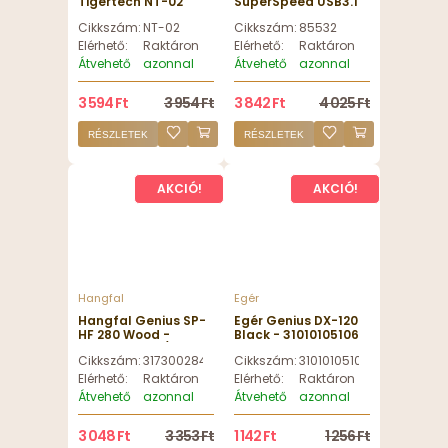
Tigertech NT-02
SuperSpeed USB3.1
Piros
Gen1 USB Type-C
Cikkszám:
NT-02
Cikkszám:
85532
male > female 3 A
cable 0,5m Black
Elérhető:
Raktáron
Elérhető:
Raktáron
Átvehető
azonnal
Átvehető
azonnal
3 594 Ft
3 954 Ft
3 842 Ft
4 025 Ft
RÉSZLETEK
RÉSZLETEK
AKCIÓ!
AKCIÓ!
Hangfal
Egér
Hangfal Genius SP-
Egér Genius DX-120
HF 280 Wood -
Black - 31010105106
31730028400/SP-
Cikkszám:
31730028400/SP-HF280 WOOD
Cikkszám:
31010105106
HF280 WOOD
Elérhető:
Raktáron
Elérhető:
Raktáron
Átvehető
azonnal
Átvehető
azonnal
3 048 Ft
3 353 Ft
1 142 Ft
1 256 Ft