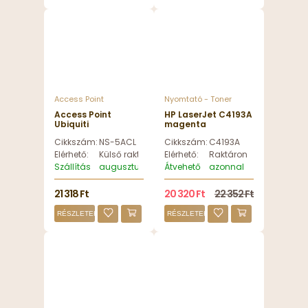
Access Point
Nyomtató - Toner
Access Point
HP LaserJet C4193A
Ubiquiti
magenta
NanoStation 5AC
Cikkszám:
NS-5ACL
Cikkszám:
C4193A
Loco 5GHz airMAX
ac CPE - NS-5ACL
Elérhető:
Külső raktáron
Elérhető:
Raktáron
Szállítás
augusztus 11, kedd
Átvehető
azonnal
21 318 Ft
20 320 Ft
22 352 Ft
RÉSZLETEK
RÉSZLETEK