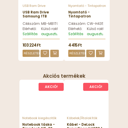
USB Ram Drive
Nyomtató - Tintapatron
USB Ram Drive
Nyomtató -
Samsung 1TB
Tintapatron
microSDXC T7
ColorWay CW-
Cikkszám:
MB-MB1T0T/WW
Cikkszám:
CW-H435/436EU
Class10 U3 V30 A2
H435/436EU
adapter nélkül -
utángyártott Black
Elérhető:
Külső raktáron
Elérhető:
Külső raktáron
MB-MB1T0T/WW
toner - CW-
Szállítás
augusztus 11, kedd
Szállítás
augusztus 11, kedd
H435/436EU
103 224 Ft
4 415 Ft
RÉSZLETEK
RÉSZLETEK
Akciós termékek
AKCIÓ!
AKCIÓ!
Notebook kiegészitők
Kábelek/Átalakítók
Notebook táska -
Kábel - DeLock