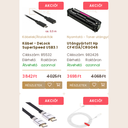
AKCIÓ!
AKCIÓ!
Kábelek/Átalakítók
Nyomtató - Toner utángyártott
Kábel - DeLock
Utángyártott Hp
SuperSpeed USB3.1
CF413A/CRG046
Gen1 USB Type-C
toner magenta ECO
Cikkszám:
85532
Cikkszám:
982426
male > female 3 A
PATENTED
cable 0,5m Black
Elérhető:
Raktáron
Elérhető:
Raktáron
Átvehető
azonnal
Átvehető
azonnal
3 842 Ft
4 025 Ft
3 698 Ft
4 068 Ft
RÉSZLETEK
RÉSZLETEK
AKCIÓ!
AKCIÓ!