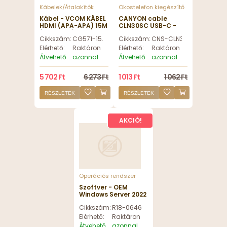
Kábelek/Átalakítók
Okostelefon kiegészítő
Kábel - VCOM KÁBEL
CANYON cable
HDMI (APA-APA) 15M
CLN30SC USB-C -
(V1.4, 19M/M, 3D)
Lightning 30W 1.2m
Cikkszám:
CG571-15.0
Cikkszám:
CNS-CLN30SC12W
FEKETE-EZÜST
White
(CG571-15.0)
Elérhető:
Raktáron
Elérhető:
Raktáron
Átvehető
azonnal
Átvehető
azonnal
5 702 Ft
6 273 Ft
1 013 Ft
1 062 Ft
RÉSZLETEK
RÉSZLETEK
AKCIÓ!
Operációs rendszer
Szoftver - OEM
Windows Server 2022
CAL 1 Device Licence
Cikkszám:
R18-06469
Elérhető:
Raktáron
Átvehető
azonnal