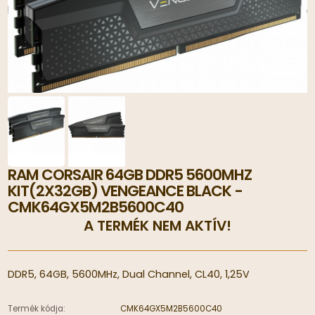
RAM CORSAIR 64GB DDR5 5600MHZ
KIT(2X32GB) VENGEANCE BLACK -
CMK64GX5M2B5600C40
A TERMÉK NEM AKTÍV!
DDR5, 64GB, 5600MHz, Dual Channel, CL40, 1,25V
Termék kódja:
CMK64GX5M2B5600C40