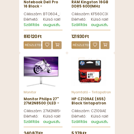
Notebook Dell Pro
RAM Kingston 16GB
16 Black -
DDR5 6000MHz
BTO604_PC16255_EMEA
Kit(2x8GB) Fury
Cikkszám:
BTO604_PC16255_EMEA
Cikkszám:
KF560C30BBEK2-16
Beast Expo Black -
KF560C30BBEK2-16
Elérhető:
Külső raktáron
Elérhető:
Külső raktáron
Szállítás
augusztus 8, szombat
Szállítás
augusztus 8, szombat
810 120 Ft
121 930 Ft
RÉSZLETEK
RÉSZLETEK
Monitor
Nyomtató - Tintapatron
Monitor Philips 27"
HP CZ109AE (655)
27M2N8500 OLED -
Black tintapatron
27M2N8500/00
Cikkszám:
27M2N8500/00
Cikkszám:
CZ109AE
Elérhető:
Külső raktáron
Elérhető:
Külső raktáron
Szállítás
augusztus 8, szombat
Szállítás
augusztus 8, szombat
240 871 Ft
5 378 Ft