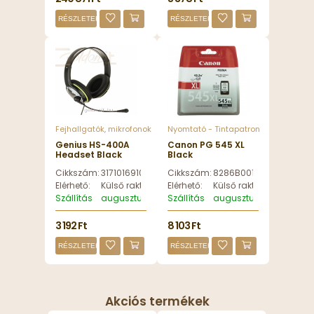
RÉSZLETEK
RÉSZLETEK
Fejhallgatók, mikrofonok
Nyomtató - Tintapatron
Genius HS-400A
Canon PG 545 XL
Headset Black
Black
Cikkszám:
31710169100
Cikkszám:
8286B001
Elérhető:
Külső raktáron
Elérhető:
Külső raktáron
Szállítás
augusztus 8, szombat
Szállítás
augusztus 8, szombat
3 192 Ft
8 103 Ft
RÉSZLETEK
RÉSZLETEK
Akciós termékek