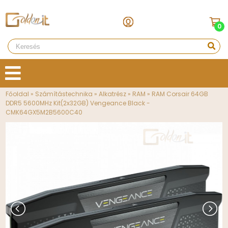
0
Főoldal
»
Számítástechnika
»
Alkatrész
»
RAM
»
RAM Corsair 64GB
DDR5 5600MHz Kit(2x32GB) Vengeance Black -
CMK64GX5M2B5600C40