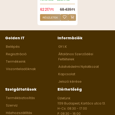
62 217 Ft
68 439 Ft
RÉSZLETEK
Golden IT
Információk
Belépés
GY.I.K
Regisztráció
Általános Szerződési
Feltételek
Termékeink
Adatvédelmi Nyilatkozat
Viszonteladóknak
Kapcsolat
Jelszó kérése
Szolgáltatások
Elérhetőség
Termékbiztosítás
Üzletünk
1139 Budapest, Kartács utca 13.
Szerviz
H-Cs: 08:30 - 17:00
Házhozszállítás
P: 08:30 - 16:00