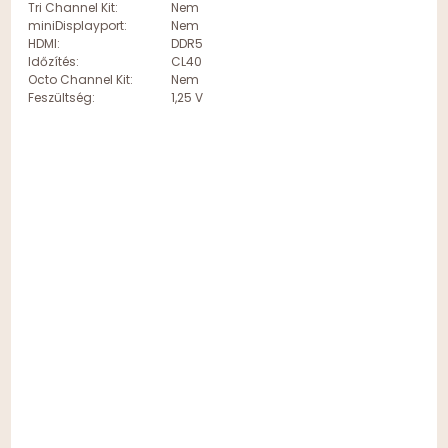
Tri Channel Kit:
Nem
miniDisplayport:
Nem
HDMI:
DDR5
Időzítés:
CL40
Octo Channel Kit:
Nem
Feszültség:
1,25 V