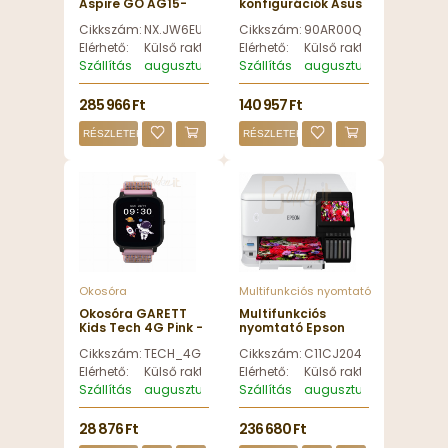
Aspire GO AG15-
konfigurációk Asus
72P-78K4 Snow
NUC 15 Pro Tall Kit
Cikkszám:
NX.JW6EU.00C
Cikkszám:
90AR00Q2-M00020
Blue -
RNUC15CRHI300002
NX.JW6EU.00C
Cyber Canyon (EU
Elérhető:
Külső raktáron
Elérhető:
Külső raktáron
Cord) - 90AR00Q2-
Szállítás
augusztus 12, szerda
Szállítás
augusztus 12, szerda
M00020
285 966 Ft
140 957 Ft
RÉSZLETEK
RÉSZLETEK
Okosóra
Multifunkciós nyomtató
Okosóra GARETT
Multifunkciós
Kids Tech 4G Pink -
nyomtató Epson
TECH_4G_PNK_VEL
EcoTank L8160
Cikkszám:
TECH_4G_PNK_VEL
Cikkszám:
C11CJ20402
Wireless
Tintasugaras
Elérhető:
Külső raktáron
Elérhető:
Külső raktáron
Nyomtató/Másoló/Scanner
Szállítás
augusztus 12, szerda
Szállítás
augusztus 12, szerda
- C11CJ20402
28 876 Ft
236 680 Ft