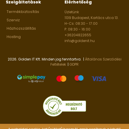
Szolgáltatások
Elérhetőség
Termékbiztosítás
Üzletünk
1139 Budapest, Kartács utca 13.
Szerviz
H-Cs: 08:30 - 17:00
Házhozszállítás
P: 08:30 - 16:00
+36204822655
Hosting
info@goldenit.hu
2026. Golden IT Kft. Minden jog fenntartva. |
Általános Szerződési
Feltételek
|
GDPR