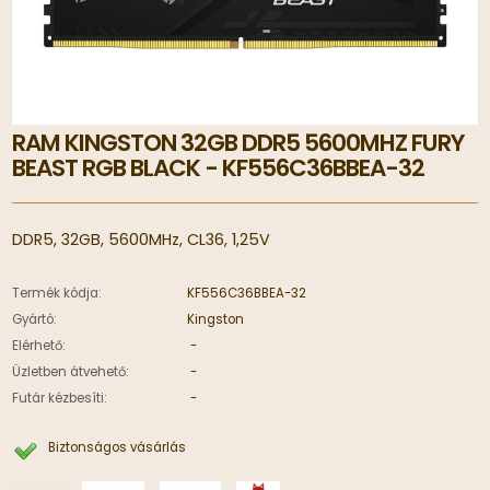
RAM KINGSTON 32GB DDR5 5600MHZ FURY
BEAST RGB BLACK - KF556C36BBEA-32
DDR5, 32GB, 5600MHz, CL36, 1,25V
Termék kódja:
KF556C36BBEA-32
Gyártó:
Kingston
Elérhető:
-
Üzletben átvehető:
-
Futár kézbesíti:
-
Biztonságos vásárlás