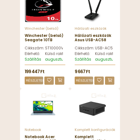
Winchester (belső)
Hálózati eszközök
Winchester (belső)
Hálózati eszközök
Seagate 10TB
Asus USB-AC58
7200rpm SATA-600
Wireless-AC1300
Cikkszám:
ST10000VN0008
Cikkszám:
USB-AC58
256MB
Dual-band USB
ST10000VN0008
Adapter - USB-
Elérhető:
Külső raktáron
Elérhető:
Külső raktáron
IronWolf NAS -
AC58
Szállítás
augusztus 12, szerda
Szállítás
augusztus 12, szerda
ST10000VN0008
199 447 Ft
9 667 Ft
RÉSZLETEK
RÉSZLETEK
Notebook
Komplett konfigurációk
Notebook Acer
Komplett