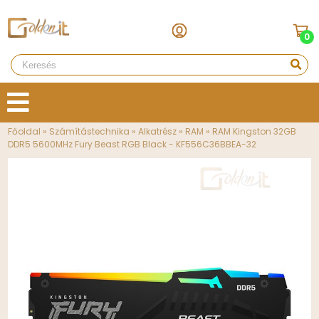
0
Főoldal
»
Számítástechnika
»
Alkatrész
»
RAM
»
RAM Kingston 32GB
DDR5 5600MHz Fury Beast RGB Black - KF556C36BBEA-32