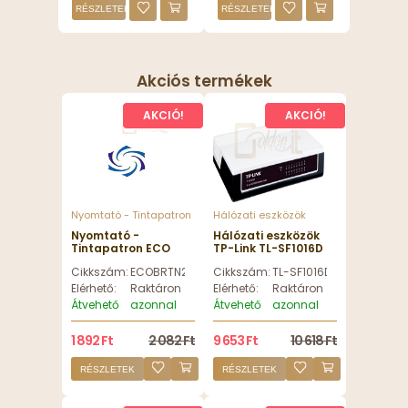
RÉSZLETEK
RÉSZLETEK
Akciós termékek
AKCIÓ!
AKCIÓ!
Nyomtató - Tintapatron
Hálózati eszközök
Nyomtató -
Hálózati eszközök
Tintapatron ECO
TP-Link TL-SF1016D
Brother TN2421 toner
16port Switch - TL-
Cikkszám:
ECOBRTN2421IP
Cikkszám:
TL-SF1016D
ECO IP SAFE -
SF1016D
ECOBRTN2421IP
Elérhető:
Raktáron
Elérhető:
Raktáron
Átvehető
azonnal
Átvehető
azonnal
1 892 Ft
2 082 Ft
9 653 Ft
10 618 Ft
RÉSZLETEK
RÉSZLETEK