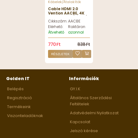
Kábelek/Átalakítók
Cable HDMI 2.0
Vention AACBE, 4K
60Hz, 0,75m (black)
Cikkszám:
AACBE
Elérhető:
Raktáron
Átvehető
azonnal
770 Ft
838 Ft
RÉSZLETEK
Golden IT
Információk
Belépés
GY.I.K
Regisztráció
Általános Szerződési
Feltételek
Termékeink
Adatvédelmi Nyilatkozat
Viszonteladóknak
Kapcsolat
Jelszó kérése