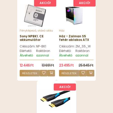
AKCIÓ!
AKCIÓ!
Fényképező, videó akku
Ház
Sony NPBK1. CE
Ház - Zalman S5
akkumulátor
fehér ablakos ATX
ház
Cikkszám:
NP-BK1
Cikkszám:
ZM_S5_WHITE
Elérhető:
Raktáron
Elérhető:
Raktáron
Átvehető
azonnal
Átvehető
azonnal
12 446 Ft
13 691 Ft
23 495 Ft
25 845 Ft
RÉSZLETEK
RÉSZLETEK
AKCIÓ!