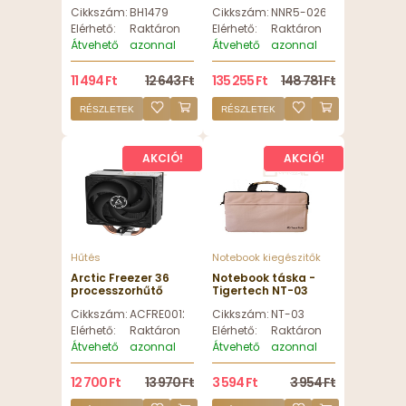
BlackBird Notebook
2.4GHz/16GB
Cikkszám:
BH1479
Cikkszám:
NNR5-026573-FEL
Állvány 360 fokban
RAM/1TB SSD/14.0
forgatható Silver -
FHD (1920x1080)/Win
Elérhető:
Raktáron
Elérhető:
Raktáron
BH1479
11 Pro - Felújított
Átvehető
azonnal
Átvehető
azonnal
11 494 Ft
12 643 Ft
135 255 Ft
148 781 Ft
RÉSZLETEK
RÉSZLETEK
AKCIÓ!
AKCIÓ!
Hűtés
Notebook kiegészitők
Arctic Freezer 36
Notebook táska -
processzorhűtő
Tigertech NT-03
Rózsaszin
Cikkszám:
ACFRE00121A
Cikkszám:
NT-03
Elérhető:
Raktáron
Elérhető:
Raktáron
Átvehető
azonnal
Átvehető
azonnal
12 700 Ft
13 970 Ft
3 594 Ft
3 954 Ft