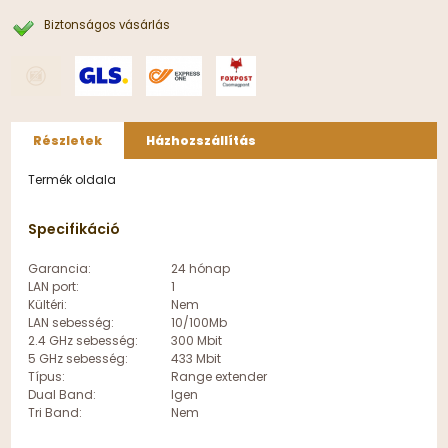
Biztonságos vásárlás
Részletek
Házhozszállítás
Termék oldala
Specifikáció
Garancia:
24 hónap
LAN port:
1
Kültéri:
Nem
LAN sebesség:
10/100Mb
2.4 GHz sebesség:
300 Mbit
5 GHz sebesség:
433 Mbit
Típus:
Range extender
Dual Band:
Igen
Tri Band:
Nem