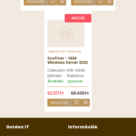
RÉSZLETEK
RÉSZLETEK
AKCIÓ!
Operációs rendszer
Szoftver - OEM
Windows Server 2022
CAL 1 Device Licence
Cikkszám:
R18-06469
Elérhető:
Raktáron
Átvehető
azonnal
62 217 Ft
68 439 Ft
RÉSZLETEK
Golden IT
Információk