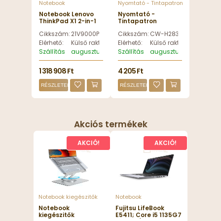
Notebook
Nyomtató - Tintapatron
Notebook Lenovo
Nyomtató -
ThinkPad X1 2-in-1
Tintapatron
Gen 11 Aura Edition
ColorWay CW-
Cikkszám:
21V9000PHV
Cikkszám:
CW-H283EUX
Grey - 21V9000PHV
H283EUX
utángyártott Black
Elérhető:
Külső raktáron
Elérhető:
Külső raktáron
toner - CW-
Szállítás
augusztus 12, szerda
Szállítás
augusztus 12, szerda
H283EUX
1 318 908 Ft
4 205 Ft
RÉSZLETEK
RÉSZLETEK
Akciós termékek
AKCIÓ!
AKCIÓ!
Notebook kiegészitők
Notebook
Notebook
Fujitsu LifeBook
kiegészitők
E5411; Core i5 1135G7