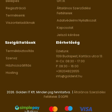
Belépés
GY.I.K
Regisztráció
Általános Szerződési
Feltételek
Termékeink
Adatvédelmi Nyilatkozat
Viszonteladóknak
Kapcsolat
Jelszó kérése
Szolgáltatások
Elérhetőség
Termékbiztosítás
Üzletünk
1139 Budapest, Kartács utca 13.
Szerviz
H-Cs: 08:30 - 17:00
Házhozszállítás
P: 08:30 - 16:00
+36204822655
Hosting
info@goldenit.hu
2026. Golden IT Kft. Minden jog fenntartva. |
Általános Szerződési
Feltételek
|
GDPR