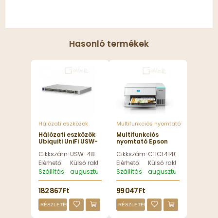
Hasonló termékek
Hálózati eszközök
Multifunkciós nyomtató
Hálózati eszközök
Multifunkciós
Ubiquiti UniFi USW-
nyomtató Epson
48 48 Port + 4xSFP
EcoTank L4366
Cikkszám:
USW-48
Cikkszám:
C11CL41409
Gigabit Switch -
Tintasugaras
USW-48
Nyomtató/Másoló/Scanner
Elérhető:
Külső raktáron
Elérhető:
Külső raktáron
- C11CL41409
Szállítás
augusztus 12, szerda
Szállítás
augusztus 12, szerda
182 867 Ft
99 047 Ft
RÉSZLETEK
RÉSZLETEK