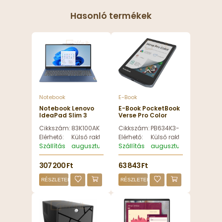
Hasonló termékek
Notebook
E-Book
Notebook Lenovo
E-Book PocketBook
IdeaPad Slim 3
Verse Pro Color
Cosmic Blue -
PB634 6" E-book
Cikkszám:
83K100AKHV
Cikkszám:
PB634K3-1-WW
83K100AKHV
olvasó 16GB Stormy
Sea - PB634K3-1-
Elérhető:
Külső raktáron
Elérhető:
Külső raktáron
WW
Szállítás
augusztus 13, csütörtök
Szállítás
augusztus 13, csütörtök
307 200 Ft
63 843 Ft
RÉSZLETEK
RÉSZLETEK