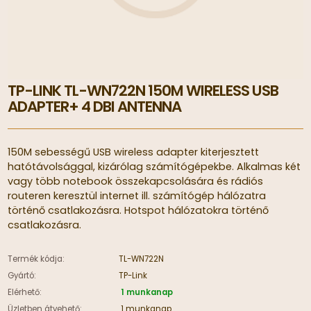
TP-LINK TL-WN722N 150M WIRELESS USB
ADAPTER+ 4 DBI ANTENNA
150M sebességű USB wireless adapter kiterjesztett
hatótávolsággal, kizárólag számítógépekbe. Alkalmas két
vagy több notebook összekapcsolására és rádiós
routeren keresztül internet ill. számítógép hálózatra
történő csatlakozásra. Hotspot hálózatokra történő
csatlakozásra.
Termék kódja:
TL-WN722N
Gyártó:
TP-Link
Elérhető:
1 munkanap
Üzletben átvehető:
1 munkanap