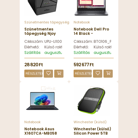
Szünetmentes tápegység
Notebook
Szünetmentes
Notebook Dell Pro
tápegység Njoy
14 Black -
Keen 1000 1000VA -
BTO106_PC14250_EMEA_UBU
Cikkszám:
UPLI-LI100KE-CG01B
Cikkszám:
BTO106_PC14250_EMEA
UPLI-LI100KE-CG01B
Elérhető:
Külső raktáron
Elérhető:
Külső raktáron
Szállítás
augusztus 13, csütörtök
Szállítás
augusztus 13, csütörtök
28 820 Ft
592 677 Ft
RÉSZLETEK
RÉSZLETEK
Notebook
Winchester (külső)
Notebook Asus
Winchester (külső)
X1607CA-MB058
Silicon Power 5TB
Quiet Blue -
2,5" USB 3.1 Armor