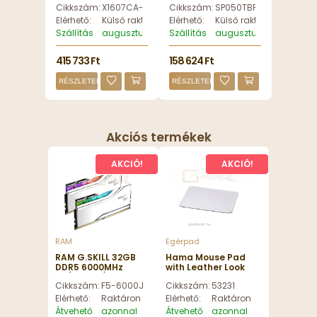
Cikkszám:
X1607CA-MB058
Cikkszám:
SP050TBPHDA60S3K
X1607CA-MB058
A60 Black/Green -
SP050TBPHDA60S3K
Elérhető:
Külső raktáron
Elérhető:
Külső raktáron
Szállítás
augusztus 13, csütörtök
Szállítás
augusztus 13, csütörtök
415 733 Ft
158 624 Ft
RÉSZLETEK
RÉSZLETEK
Akciós termékek
AKCIÓ!
AKCIÓ!
RAM
Egérpad
RAM G.SKILL 32GB
Hama Mouse Pad
DDR5 6000MHz
with Leather Look
Kit(2x16GB) Trident
White egérpad
Cikkszám:
F5-6000J2836G16GX2-TR5S
Cikkszám:
53231
Z5 Royal Silver - F5-
180x220x3mm
6000J2836G16GX2-
Elérhető:
Raktáron
Elérhető:
Raktáron
TR5S
Átvehető
azonnal
Átvehető
azonnal