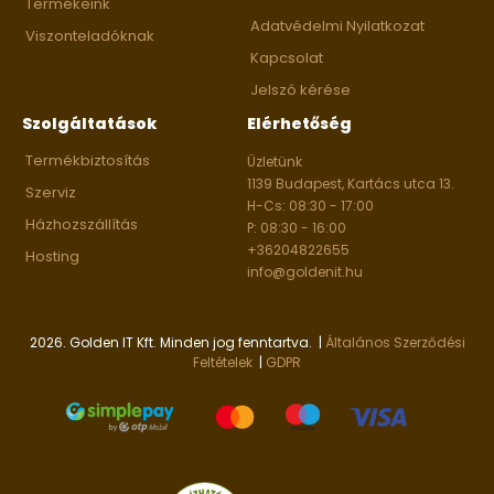
Termékeink
Adatvédelmi Nyilatkozat
Viszonteladóknak
Kapcsolat
Jelszó kérése
Szolgáltatások
Elérhetőség
Termékbiztosítás
Üzletünk
1139 Budapest, Kartács utca 13.
Szerviz
H-Cs: 08:30 - 17:00
Házhozszállítás
P: 08:30 - 16:00
+36204822655
Hosting
info@goldenit.hu
2026. Golden IT Kft. Minden jog fenntartva. |
Általános Szerződési
Feltételek
|
GDPR