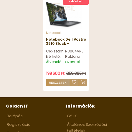
AKCIÓ!
Notebook
Notebook Dell Vostro
3510 Black -
N8004VN3510EMEA01_2201_HOM_11
Cikkszám:
N8004VN3510EMEA01_2201_HOM_11
Elérhető:
Raktáron
Átvehető
azonnal
199 600 Ft
258 305 Ft
RÉSZLETEK
Golden IT
Információk
Belépés
GY.I.K
Regisztráció
Általános Szerződési
Feltételek