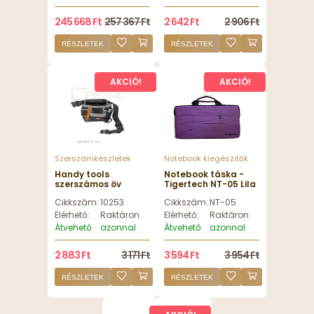
245 668 Ft
257 367 Ft
2 642 Ft
2 906 Ft
RÉSZLETEK
RÉSZLETEK
AKCIÓ!
AKCIÓ!
Szerszámkészletek
Notebook kiegészitők
Handy tools
Notebook táska -
szerszámos öv
Tigertech NT-05 Lila
5funkciós
Cikkszám:
10253
Cikkszám:
NT-05
Elérhető:
Raktáron
Elérhető:
Raktáron
Átvehető
azonnal
Átvehető
azonnal
2 883 Ft
3 171 Ft
3 594 Ft
3 954 Ft
RÉSZLETEK
RÉSZLETEK