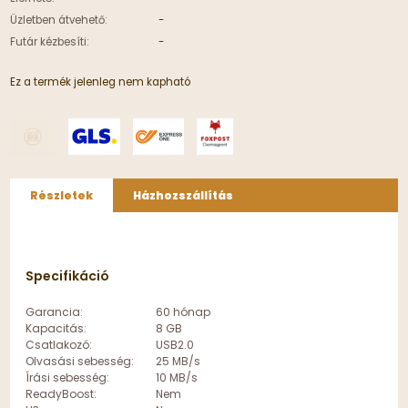
Üzletben átvehető:
-
Futár kézbesíti:
-
Ez a termék jelenleg nem kapható
Részletek
Házhozszállítás
Specifikáció
Garancia:
60 hónap
Kapacitás:
8 GB
Csatlakozó:
USB2.0
Olvasási sebesség:
25 MB/s
Írási sebesség:
10 MB/s
ReadyBoost:
Nem