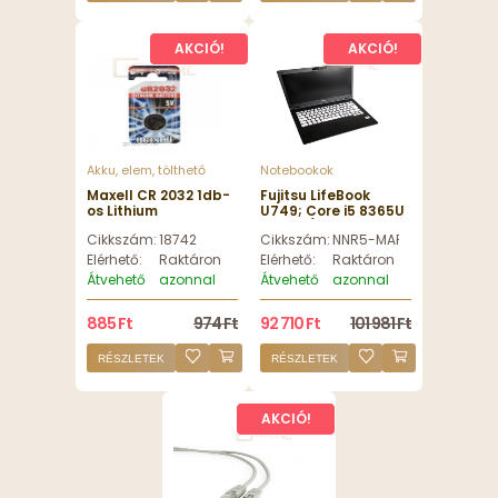
AKCIÓ!
AKCIÓ!
Akku, elem, tölthető
Notebookok
Maxell CR 2032 1db-
Fujitsu LifeBook
os Lithium
U749; Core i5 8365U
gombelem
1.6GHz/8GB
Cikkszám:
18742
Cikkszám:
NNR5-MAR24940-FEL
RAM/256GB SSD/14.0
FHD (1920x1080)/Win
Elérhető:
Raktáron
Elérhető:
Raktáron
11 Pro - Felújított
Átvehető
azonnal
Átvehető
azonnal
885 Ft
974 Ft
92 710 Ft
101 981 Ft
RÉSZLETEK
RÉSZLETEK
AKCIÓ!