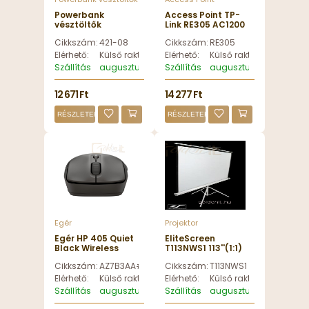
Powerbank
Access Point TP-
vésztöltők
Link RE305 AC1200
Sandberg Survivor
Wi-Fi Range
Cikkszám:
421-08
Cikkszám:
RE305
7in1 Torch 5000mAh
Extender - RE305
PowerBank Black -
Elérhető:
Külső raktáron
Elérhető:
Külső raktáron
421-08
Szállítás
augusztus 12, szerda
Szállítás
augusztus 12, szerda
12 671 Ft
14 277 Ft
RÉSZLETEK
RÉSZLETEK
Egér
Projektor
Egér HP 405 Quiet
EliteScreen
Black Wireless
T113NWS1 113''(1:1)
Bluetooth Mouse
Tripod Series:
Cikkszám:
AZ7B3AA#ABB
Cikkszám:
T113NWS1
Black -
Portable Pull Up
AZ7B3AA#ABB
Projektor Screen
Elérhető:
Külső raktáron
Elérhető:
Külső raktáron
Szállítás
augusztus 12, szerda
Szállítás
augusztus 12, szerda