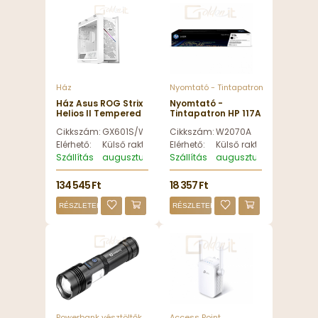
Ház
Nyomtató - Tintapatron
Ház Asus ROG Strix
Nyomtató -
Helios II Tempered
Tintapatron HP 117A
Glass White Edition
Black toner -
Cikkszám:
GX601S/WT/TG
Cikkszám:
W2070A
- GX601S/WT/TG
W2070A
Elérhető:
Külső raktáron
Elérhető:
Külső raktáron
Szállítás
augusztus 12, szerda
Szállítás
augusztus 12, szerda
134 545 Ft
18 357 Ft
RÉSZLETEK
RÉSZLETEK
Powerbank vésztöltők
Access Point