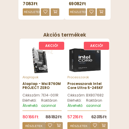
7 083 Ft
69 082 Ft
RÉSZLETEK
RÉSZLETEK
Akciós termékek
AKCIÓ!
AKCIÓ!
Alaplapok
Processzorok
Alaplap - Msi B760M
Processzorok Intel
PROJECT ZERO
Core Ultra 5-245KF
4,2GHz 24MB
Cikkszám:
7E14-001R
Cikkszám:
BX80768245KF
LGA1851 BOX
(Ventilátor nélkül) -
Elérhető:
Raktáron
Elérhető:
Raktáron
BX80768245KF
Átvehető
azonnal
Átvehető
azonnal
80 166 Ft
88 182 Ft
57 216 Ft
62 315 Ft
RÉSZLETEK
RÉSZLETEK