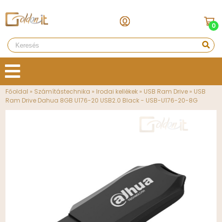
0
Főoldal
»
Számítástechnika
»
Irodai kellékek
»
USB Ram Drive
»
USB
Ram Drive Dahua 8GB U176-20 USB2.0 Black - USB-U176-20-8G