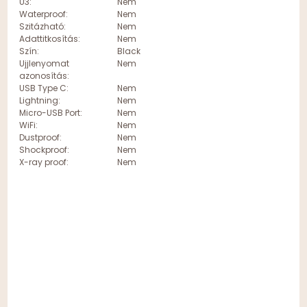
U3:
Nem
Waterproof:
Nem
Szitázható:
Nem
Adattitkosítás:
Nem
Szín:
Black
Ujjlenyomat
Nem
azonosítás:
USB Type C:
Nem
Lightning:
Nem
Micro-USB Port:
Nem
WiFi:
Nem
Dustproof:
Nem
Shockproof:
Nem
X-ray proof:
Nem