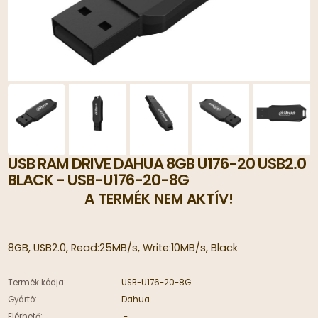
USB RAM DRIVE DAHUA 8GB U176-20 USB2.0
BLACK - USB-U176-20-8G
A TERMÉK NEM AKTÍV!
8GB, USB2.0, Read:25MB/s, Write:10MB/s, Black
Termék kódja:
USB-U176-20-8G
Gyártó:
Dahua
Elérhető:
-