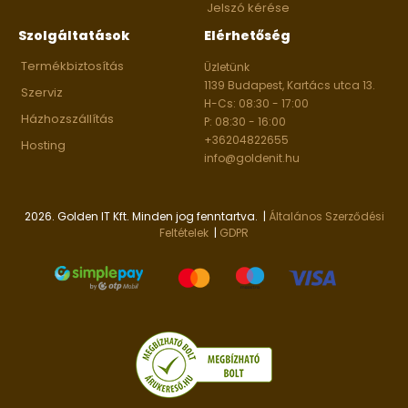
Jelszó kérése
Szolgáltatások
Elérhetőség
Termékbiztosítás
Üzletünk
1139 Budapest, Kartács utca 13.
Szerviz
H-Cs: 08:30 - 17:00
Házhozszállítás
P: 08:30 - 16:00
+36204822655
Hosting
info@goldenit.hu
2026. Golden IT Kft. Minden jog fenntartva. |
Általános Szerződési
Feltételek
|
GDPR