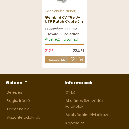
Kábelek/Átalakítók
Gembird CAT5e U-
UTP Patch Cable 2m
Grey
Cikkszám:
PP12-2M
Elérhető:
Raktáron
Átvehető
azonnal
212 Ft
234 Ft
RÉSZLETEK
Golden IT
Információk
Belépés
GY.I.K
Regisztráció
Általános Szerződési
Feltételek
Termékeink
Adatvédelmi Nyilatkozat
Viszonteladóknak
Kapcsolat