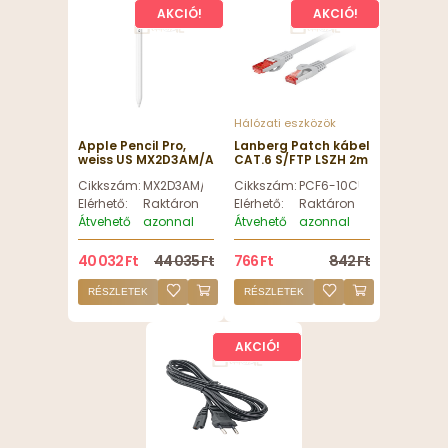
AKCIÓ!
AKCIÓ!
Hálózati eszközök
Apple Pencil Pro,
Lanberg Patch kábel
weiss US MX2D3AM/A
CAT.6 S/FTP LSZH 2m
szürke, réz
Cikkszám:
MX2D3AM/A
Cikkszám:
PCF6-10CU-0200-S
Elérhető:
Raktáron
Elérhető:
Raktáron
Átvehető
azonnal
Átvehető
azonnal
40 032 Ft
44 035 Ft
766 Ft
842 Ft
RÉSZLETEK
RÉSZLETEK
AKCIÓ!