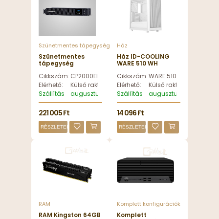
Szünetmentes tápegység
Ház
Szünetmentes
Ház ID-COOLING
tápegység
WARE 510 WH
CyberPower
Tempered Glass
Cikkszám:
CP2000EIPFCRM2U
Cikkszám:
WARE 510 WH
CP2000EIPFCRM2U
White - WARE 510
LCD 2000VA UPS -
WH
Elérhető:
Külső raktáron
Elérhető:
Külső raktáron
CP2000EIPFCRM2U
Szállítás
augusztus 13, csütörtök
Szállítás
augusztus 13, csütörtök
221 005 Ft
14 096 Ft
RÉSZLETEK
RÉSZLETEK
RAM
Komplett konfigurációk
RAM Kingston 64GB
Komplett