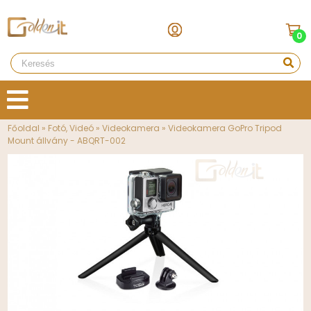
0
Főoldal
»
Fotó, Videó
»
Videokamera
»
Videokamera GoPro Tripod
Mount állvány - ABQRT-002