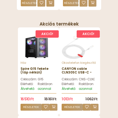
RÉSZLETEK
RÉSZLETEK
Akciós termékek
AKCIÓ!
AKCIÓ!
Ház
Okostelefon kiegészítő
Spire G15 fekete
CANYON cable
(táp nélküli)
CLN30SC USB-C -
ablakos ITX ház
Lightning 30W 1.2m
Cikkszám:
G15
Cikkszám:
CNS-CLN30SC12W
White
Elérhető:
Raktáron
Elérhető:
Raktáron
Átvehető
azonnal
Átvehető
azonnal
16 510 Ft
18 161 Ft
1 013 Ft
1 062 Ft
RÉSZLETEK
RÉSZLETEK