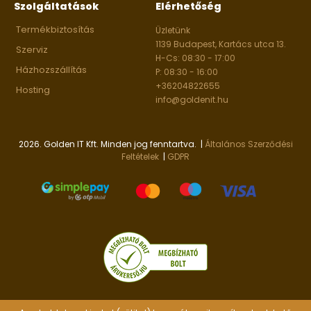
Szolgáltatások
Elérhetőség
Termékbiztosítás
Üzletünk
1139 Budapest, Kartács utca 13.
Szerviz
H-Cs: 08:30 - 17:00
Házhozszállítás
P: 08:30 - 16:00
+36204822655
Hosting
info@goldenit.hu
2026. Golden IT Kft. Minden jog fenntartva. |
Általános Szerződési
Feltételek
|
GDPR