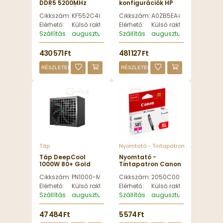
DDR5 5200MHz
konfigurációk HP
Kit(2x32GB) Fury
Elite SFF 800 G9
Cikkszám:
KF552C40BB2K2-64
Cikkszám:
A0ZB5EA#AKC
Beast Black -
Black -
KF552C40BB2K2-64
A0ZB5EA#AKC
Elérhető:
Külső raktáron
Elérhető:
Külső raktáron
Szállítás
augusztus 13, csütörtök
Szállítás
augusztus 13, csütörtök
430 571 Ft
481 127 Ft
RÉSZLETEK
RÉSZLETEK
Táp
Nyomtató - Tintapatron
Táp DeepCool
Nyomtató -
1000W 80+ Gold
Tintapatron Canon
PN1000-M - PN1000-
CLI-581XL Magenta
Cikkszám:
PN1000-M
Cikkszám:
2050C001
M
- 2050C001
Elérhető:
Külső raktáron
Elérhető:
Külső raktáron
Szállítás
augusztus 13, csütörtök
Szállítás
augusztus 13, csütörtök
47 484 Ft
5 574 Ft