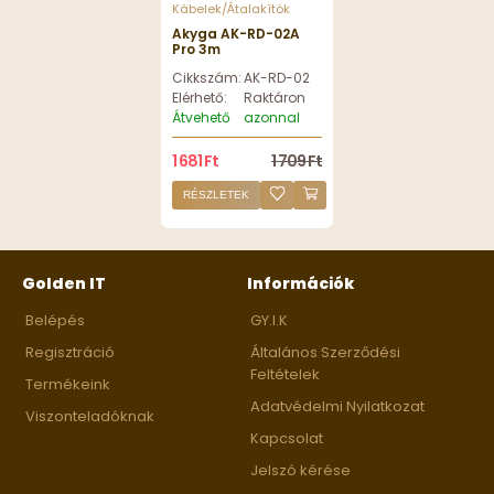
Kábelek/Átalakítók
Akyga AK-RD-02A
Pro 3m
Cikkszám:
AK-RD-02A
Elérhető:
Raktáron
Átvehető
azonnal
1 681 Ft
1 709 Ft
RÉSZLETEK
Golden IT
Információk
Belépés
GY.I.K
Regisztráció
Általános Szerződési
Feltételek
Termékeink
Adatvédelmi Nyilatkozat
Viszonteladóknak
Kapcsolat
Jelszó kérése