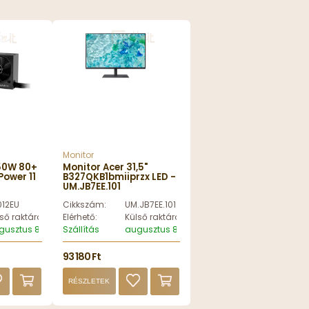
Monitor
750W 80+
Monitor Acer 31,5"
Power 11
B327QKB1bmiiprzx LED -
UM.JB7EE.101
012EU
Cikkszám:
UM.JB7EE.101
ső raktáron
Elérhető:
Külső raktáron
gusztus 8, szombat
Szállítás
augusztus 8, szombat
93 180 Ft
RÉSZLETEK