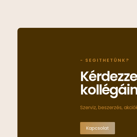
- SEGITHETÜNK?
Kérdezz
kollégái
Szerviz, beszerzés, akci
Kapcsolat