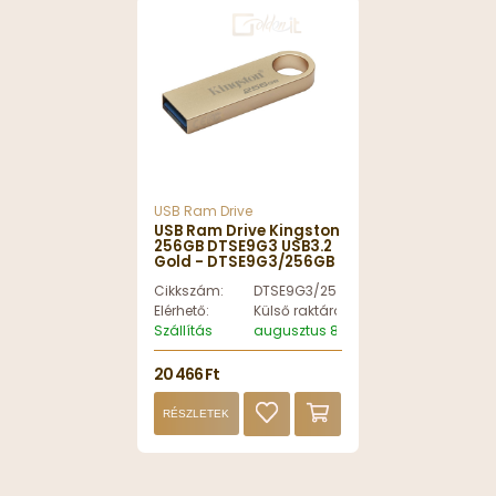
USB Ram Drive
USB Ram Drive Kingston
256GB DTSE9G3 USB3.2
Gold - DTSE9G3/256GB
Cikkszám:
DTSE9G3/256GB
Elérhető:
Külső raktáron
Szállítás
augusztus 8, szombat
20 466 Ft
RÉSZLETEK