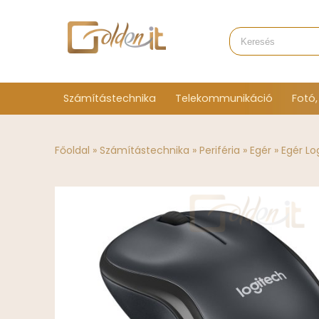
Számítástechnika
Telekommunikáció
Fotó,
Főoldal
»
Számítástechnika
»
Periféria
»
Egér
»
Egér Lo