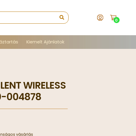
0
áztartás
Kiemelt Ajánlatok
ILENT WIRELESS
0-004878
onságos vásárlás