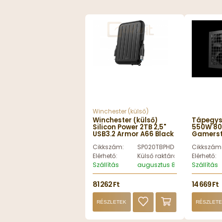
Winchester (külső)
Winchester (külső)
Tápegys
Silicon Power 2TB 2,5"
550W 80
USB3.2 Armor A66 Black
Gamerst
- SP020TBPHD66SS3K
R-PF550
Cikkszám:
SP020TBPHD66SS3K
Cikkszám
Elérhető:
Külső raktáron
Elérhető:
Szállítás
augusztus 8, szombat
Szállítás
81 262 Ft
14 669 Ft
RÉSZLETEK
RÉSZLET