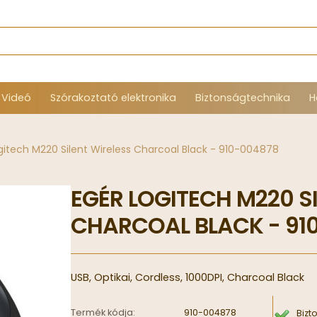
 Videó
Szórakoztató elektronika
Biztonságtechnika
H
gitech M220 Silent Wireless Charcoal Black - 910-004878
EGÉR LOGITECH M220 S
CHARCOAL BLACK - 91
USB, Optikai, Cordless, 1000DPI, Charcoal Black
Termék kódja:
910-004878
Bizt