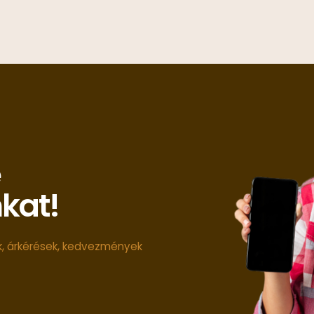
e
nkat!
ók, árkérések, kedvezmények