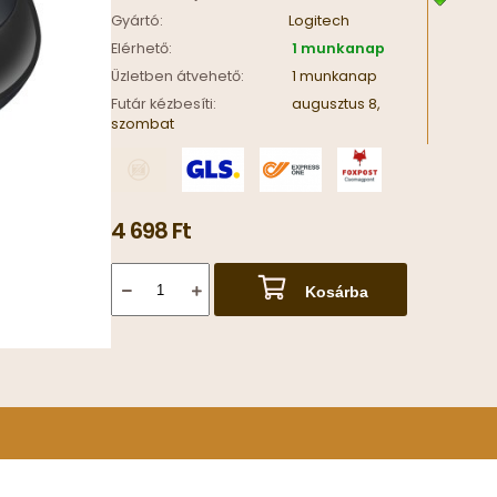
Gyártó:
Logitech
Elérhető:
1 munkanap
Üzletben átvehető:
1 munkanap
Futár kézbesíti:
augusztus 8,
szombat
4 698 Ft
Kosárba