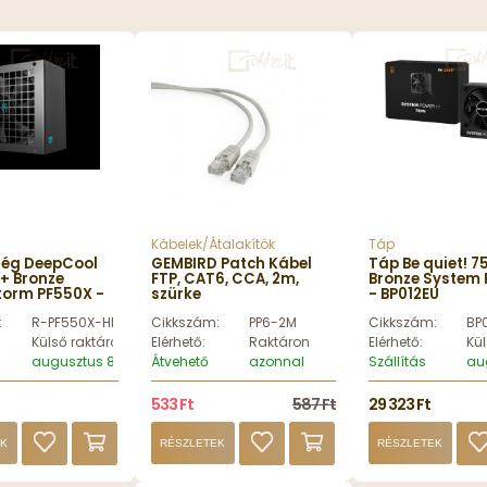
Kábelek/Átalakítók
Táp
ég DeepCool
GEMBIRD Patch Kábel
Táp Be quiet! 
+ Bronze
FTP, CAT6, CCA, 2m,
Bronze System 
orm PF550X -
szürke
- BP012EU
X-HD0B-JGEU
:
R-PF550X-HD0B-JGEU
Cikkszám:
PP6-2M
Cikkszám:
BP
Külső raktáron
Elérhető:
Raktáron
Elérhető:
Kül
augusztus 8, szombat
Átvehető
azonnal
Szállítás
au
533 Ft
587 Ft
29 323 Ft
EK
RÉSZLETEK
RÉSZLETEK