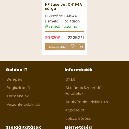
HP LaserJet C4194A
sárga
Cikkszám:
C4194A
Elérhető:
Raktáron
Átvehető
azonnal
20 320 Ft
22 352 Ft
RÉSZLETEK
Golden IT
Információk
Belépés
GY.I.K
Regisztráció
Általános Szerződési
Feltételek
Termékeink
Adatvédelmi Nyilatkozat
Viszonteladóknak
Kapcsolat
Jelszó kérése
Szolgáltatások
Elérhetőség