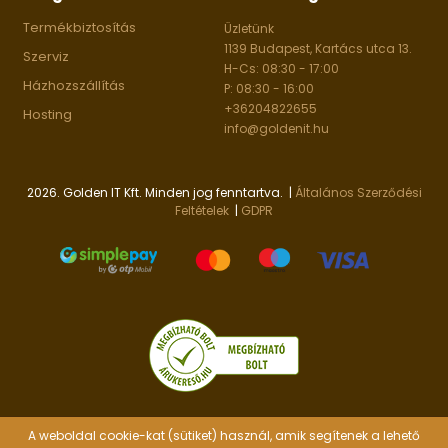
Termékbiztosítás
Üzletünk
1139 Budapest, Kartács utca 13.
Szerviz
H-Cs: 08:30 - 17:00
Házhozszállítás
P: 08:30 - 16:00
+36204822655
Hosting
info@goldenit.hu
2026. Golden IT Kft. Minden jog fenntartva. |
Általános Szerződési
Feltételek
|
GDPR
A weboldal cookie-kat (sütiket) használ, amik segítenek a lehető