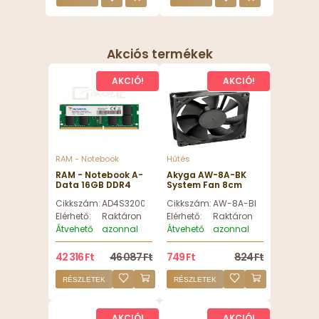
Akciós termékek
AKCIÓ!
AKCIÓ!
RAM - Notebook
Hűtés
RAM - Notebook A-
Akyga AW-8A-BK
Data 16GB DDR4
System Fan 8cm
3200MHz SODIMM -
Black OEM
Cikkszám:
AD4S320016G22-BGN
Cikkszám:
AW-8A-BK
AD4S320016G22-
BGN
Elérhető:
Raktáron
Elérhető:
Raktáron
Átvehető
azonnal
Átvehető
azonnal
42 316 Ft
46 087 Ft
749 Ft
824 Ft
RÉSZLETEK
RÉSZLETEK
AKCIÓ!
AKCIÓ!