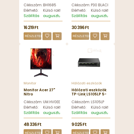
Action Cam Dual
Black - P30 BLACK
Cikkszám:
BH1685
Cikkszám:
P30 BLACK
Screan - BH1685
Elérhető:
Külső raktáron
Elérhető:
Külső raktáron
Szállítás
augusztus 13, csütörtök
Szállítás
augusztus 13, csütörtök
16 219 Ft
30 396 Ft
RÉSZLETEK
RÉSZLETEK
Monitor
Hálózati eszközök
Monitor Acer 27"
Hálózati eszközök
Nitro
TP-Link LS105LP 5-
VG270W3bmiipx IPS
Port 10/100Mbps
Cikkszám:
UM.HV0EE.309
Cikkszám:
LS105LP
LED - UM.HV0EE.309
Desktop Switch with
4-Port PoE -
Elérhető:
Külső raktáron
Elérhető:
Külső raktáron
LS105LP
Szállítás
augusztus 13, csütörtök
Szállítás
augusztus 13, csütörtök
48 336 Ft
9 025 Ft
RÉSZLETEK
RÉSZLETEK