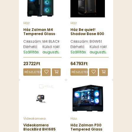
Ház
Ház
Ház Zalman M4
Ház Be quiet!
Tempered Glass
Shadow Base 800
Black - M4 BLACK
DX Tempered Glass
Cikkszám:
M4 BLACK
Cikkszám:
BGW61
Black - BGW61
Elérhető:
Külső raktáron
Elérhető:
Külső raktáron
Szállítás
augusztus 13, csütörtök
Szállítás
augusztus 13, csütörtök
23 722 Ft
64 793 Ft
RÉSZLETEK
RÉSZLETEK
Videokamera
Ház
Videokamera
Ház Zalman P30
BlackBird BH1685
Tempered Glass