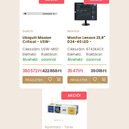
Switch
Monitor
Ubiquiti Mission
Monitor Lenovo 23,8"
Critical - USW-
D24-40 LED -
MISSION-CRITICAL
67A2KAC6EU
Cikkszám:
USW-MISSION-CRITICAL
Cikkszám:
67A2KAC6EU
Elérhető:
Raktáron
Elérhető:
Raktáron
Átvehető
azonnal
Átvehető
azonnal
380 572 Ft
422 858 Ft
35 471 Ft
39 018 Ft
RÉSZLETEK
RÉSZLETEK
AKCIÓ!
Nyomtató - Toner