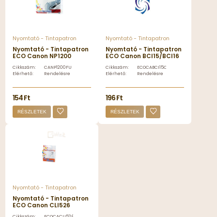
Nyomtató - Tintapatron
Nyomtató - Tintapatron
Nyomtató - Tintapatron
Nyomtató - Tintapatron
ECO Canon NP1200
ECO Canon BCI15/BCI16
utángyártott toner -
utángyártott Color
Cikkszám:
CANP1200FU
Cikkszám:
ECOCABCI15COL
CANP1200FU
tintapatron -
Elérhető:
Rendelésre
Elérhető:
Rendelésre
ECOCABCI15COL
154 Ft
196 Ft
RÉSZLETEK
RÉSZLETEK
Nyomtató - Tintapatron
Nyomtató - Tintapatron
ECO Canon CLI526
tintapatron grey ECO
Cikkszám:
ECOCACLI526GY