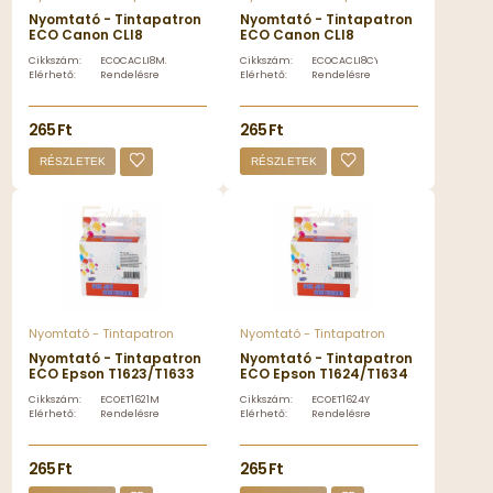
Nyomtató - Tintapatron
Nyomtató - Tintapatron
ECO Canon CLI8
ECO Canon CLI8
tintapatron magenta
tintapatron Cyan, ECO -
Cikkszám:
ECOCACLI8MA
Cikkszám:
ECOCACLI8CY
ECO - ECOCACLI8MA
ECOCACLI8CY
Elérhető:
Rendelésre
Elérhető:
Rendelésre
265 Ft
265 Ft
RÉSZLETEK
RÉSZLETEK
Nyomtató - Tintapatron
Nyomtató - Tintapatron
Nyomtató - Tintapatron
Nyomtató - Tintapatron
ECO Epson T1623/T1633
ECO Epson T1624/T1634
utángyártott Magenta
utángyártott Yellow
Cikkszám:
ECOET1621M
Cikkszám:
ECOET1624Y
tintapatron -
tintapatron -
Elérhető:
Rendelésre
Elérhető:
Rendelésre
ECOET1621M
ECOET1624Y
265 Ft
265 Ft