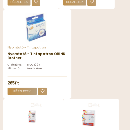
RÉSZLETEK
RÉSZLETEK
Nyomtató - Tintapatron
Nyomtató - Tintapatron ORINK
Brother
CB09/CB41/CB47/LC900/LC950
Cikkszám:
BROCB09Y
utángyártott Yellow
Elérhető:
Rendelésre
tintapatron - BROCB09Y
265 Ft
RÉSZLETEK