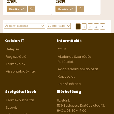
279 Ft
293 Ft
RÉSZLETEK
RÉSZLETEK
1
2
3
4
5
Golden IT
Információk
Belépés
GY.I.K
Regisztráció
Általános Szerződési
Feltételek
Termékeink
Adatvédelmi Nyilatkozat
Viszonteladóknak
Kapcsolat
Jelszó kérése
Szolgáltatások
Elérhetőség
Termékbiztosítás
Üzletünk
1139 Budapest, Kartács utca 13.
Szerviz
H-Cs: 08:30 - 17:00