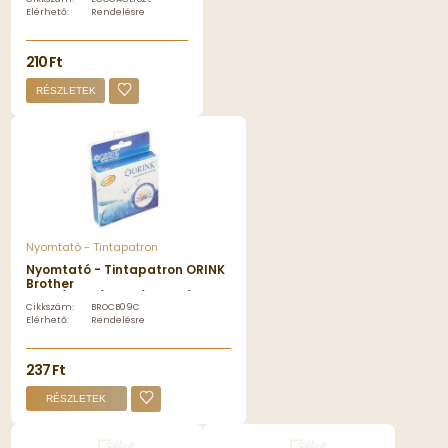
chip - ECOCACLI526GY
Elérhető:
Rendelésre
210 Ft
RÉSZLETEK
Nyomtató - Tintapatron
Nyomtató - Tintapatron ORINK
Brother
CB09/CB41/CB47/LC900/LC950
Cikkszám:
BROCB09C
utángyártott Cyan tintapatron
Elérhető:
Rendelésre
- BROCB09C
237 Ft
RÉSZLETEK