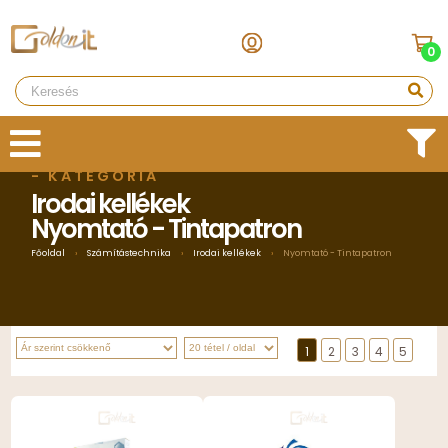
0
- KATEGÓRIA
Irodai kellékek
Nyomtató - Tintapatron
Főoldal
›
Számítástechnika
›
Irodai kellékek
›
Nyomtató - Tintapatron
1
2
3
4
5