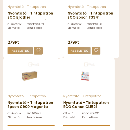
Nyomtató - Tintapatron
Nyomtató - Tintapatron
Nyomtató - Tintapatron
Nyomtató - Tintapatron
ECO Brother
ECO Epson T3341
CB37/LC960/LC970/LC1000
utángyártott Photo
Cikkszám:
ECOBRCB37BK
Cikkszám:
ECOEPT3341
tintapatron black, ECO -
Black tintapatron -
Elérhető:
Rendelésre
Elérhető:
Rendelésre
ECOBRCB37BK
ECOEPT3341
279 Ft
279 Ft
RÉSZLETEK
RÉSZLETEK
Nyomtató - Tintapatron
Nyomtató - Tintapatron
Nyomtató - Tintapatron
Nyomtató - Tintapatron
Epson C900 Magenta
ECO Canon CLI521
toner - EPC900MA
tintapatron black, ECO -
Cikkszám:
EPC900MA
Cikkszám:
ECOCACLI521BK
ECOCACLI521BK
Elérhető:
Rendelésre
Elérhető:
Rendelésre