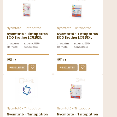
Nyomtató - Tintapatron
Nyomtató - Tintapatron
Nyomtató - Tintapatron
Nyomtató - Tintapatron
ECO Brother LC525XL
ECO Brother LC525XL
tintapatron magenta
tintapatron yellow, ECO
Cikkszám:
ECOBRLC525XLMA
Cikkszám:
ECOBRLC525XLYE
ECO - ECOBRLC525XLMA
- ECOBRLC525XLYE
Elérhető:
Rendelésre
Elérhető:
Rendelésre
251 Ft
251 Ft
RÉSZLETEK
RÉSZLETEK
Nyomtató - Tintapatron
Nyomtató - Tintapatron
Nyomtató - Tintapatron
Nyomtató - Tintapatron