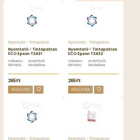
Nyomtató - Tintapatron
Nyomtató - Tintapatron
Nyomtató - Tintapatron
Nyomtató - Tintapatron
ECO Epson T2431
ECO Epson T2432
tintapatron black, ECO -
tintapatron cyan, ECO -
Cikkszám:
ECOEPT2431
Cikkszám:
ECOEPT2432
ECOEPT2431
ECOEPT2432
Elérhető:
Rendelésre
Elérhető:
Rendelésre
265 Ft
265 Ft
RÉSZLETEK
RÉSZLETEK
Nyomtató - Tintapatron
Nyomtató - Tintapatron