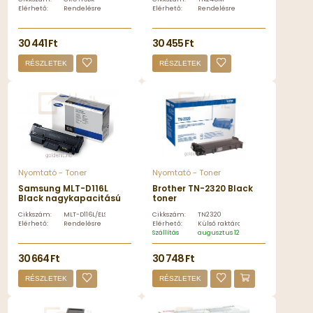
Elérhető:
Rendelésre
Elérhető:
Rendelésre
30 441 Ft
30 455 Ft
RÉSZLETEK
RÉSZLETEK
Nyomtató - Toner
Nyomtató - Toner
Samsung MLT-D116L
Brother TN-2320 Black
Black nagykapacitású
toner
toner
Cikkszám:
MLT-D116L/ELS
Cikkszám:
TN2320
Elérhető:
Rendelésre
Elérhető:
Külső raktáron
Szállítás
augusztus 12, szerda
30 664 Ft
30 748 Ft
RÉSZLETEK
RÉSZLETEK