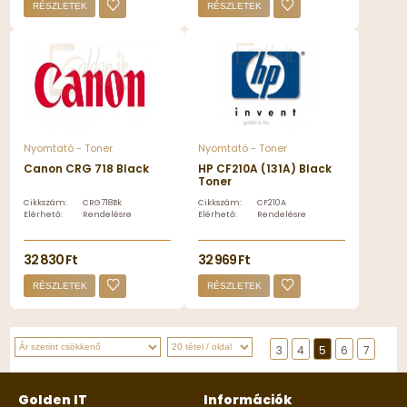
RÉSZLETEK
RÉSZLETEK
Nyomtató - Toner
Nyomtató - Toner
Canon CRG 718 Black
HP CF210A (131A) Black
Toner
Cikkszám:
CRG718Bk
Cikkszám:
CF210A
Elérhető:
Rendelésre
Elérhető:
Rendelésre
32 830 Ft
32 969 Ft
RÉSZLETEK
RÉSZLETEK
3
4
5
6
7
Golden IT
Információk