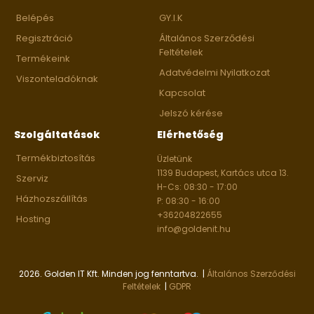
Belépés
GY.I.K
Regisztráció
Általános Szerződési
Feltételek
Termékeink
Adatvédelmi Nyilatkozat
Viszonteladóknak
Kapcsolat
Jelszó kérése
Szolgáltatások
Elérhetőség
Termékbiztosítás
Üzletünk
1139 Budapest, Kartács utca 13.
Szerviz
H-Cs: 08:30 - 17:00
Házhozszállítás
P: 08:30 - 16:00
+36204822655
Hosting
info@goldenit.hu
2026. Golden IT Kft. Minden jog fenntartva. |
Általános Szerződési
Feltételek
|
GDPR