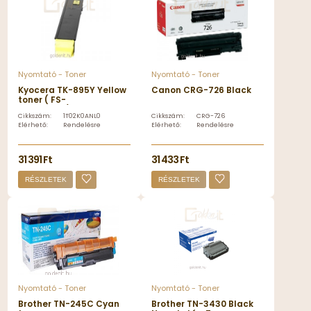
Nyomtató - Toner
Nyomtató - Toner
Kyocera TK-895Y Yellow
Canon CRG-726 Black
toner ( FS-
C8020MFP/FS-
Cikkszám:
1T02K0ANL0
Cikkszám:
CRG-726
C8025MFP)
Elérhető:
Rendelésre
Elérhető:
Rendelésre
31 391 Ft
31 433 Ft
RÉSZLETEK
RÉSZLETEK
Nyomtató - Toner
Nyomtató - Toner
Brother TN-245C Cyan
Brother TN-3430 Black