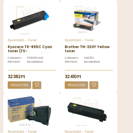
Nyomtató - Toner
Nyomtató - Toner
Kyocera TK-895C Cyan
Brother TN-230Y Yellow
toner (FS-
toner
C8020/C8025MFP)
Cikkszám:
1T02K0CNL0
Cikkszám:
TN230Y
Elérhető:
Rendelésre
Elérhető:
Rendelésre
32 382 Ft
32 410 Ft
RÉSZLETEK
RÉSZLETEK
Nyomtató - Toner
Nyomtató - Toner