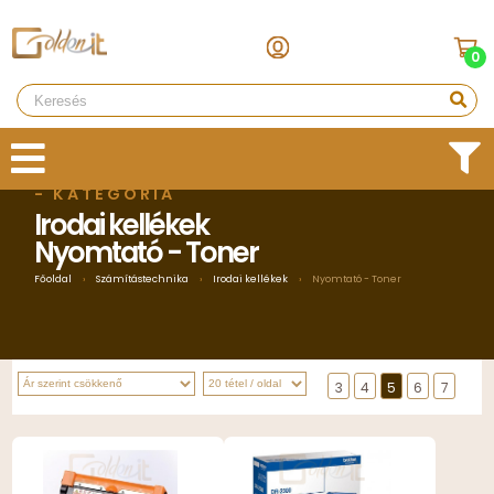
0
- KATEGÓRIA
Irodai kellékek
Nyomtató - Toner
Főoldal
›
Számítástechnika
›
Irodai kellékek
›
Nyomtató - Toner
3
4
5
6
7