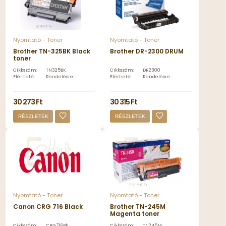
Nyomtató - Toner
Nyomtató - Toner
Brother TN-325BK Black
Brother DR-2300 DRUM
toner
Cikkszám:
TN325BK
Cikkszám:
DR2300
Elérhető:
Rendelésre
Elérhető:
Rendelésre
30 273 Ft
30 315 Ft
RÉSZLETEK
RÉSZLETEK
Nyomtató - Toner
Nyomtató - Toner
Canon CRG 716 Black
Brother TN-245M
Magenta toner
Cikkszám:
CRG716Bk
Cikkszám:
TN245M