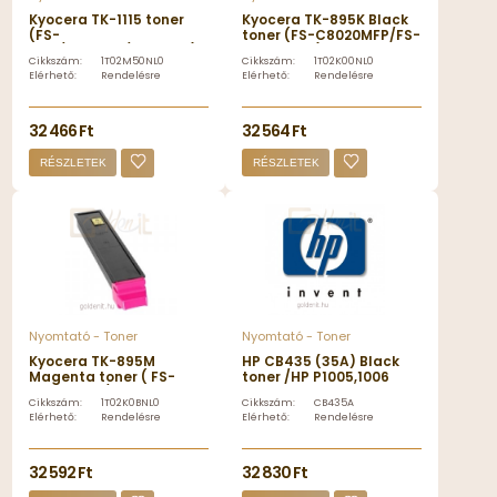
Kyocera TK-1115 toner
Kyocera TK-895K Black
(FS-
toner (FS-C8020MFP/FS-
1041/1220MFP/1320MFP)
C8025MFP)
Cikkszám:
1T02M50NL0
Cikkszám:
1T02K00NL0
Elérhető:
Rendelésre
Elérhető:
Rendelésre
32 466 Ft
32 564 Ft
RÉSZLETEK
RÉSZLETEK
Nyomtató - Toner
Nyomtató - Toner
Kyocera TK-895M
HP CB435 (35A) Black
Magenta toner ( FS-
toner /HP P1005,1006
C8020MFP/FS-
Cikkszám:
1T02K0BNL0
Cikkszám:
CB435A
C8025MFP)
Elérhető:
Rendelésre
Elérhető:
Rendelésre
32 592 Ft
32 830 Ft