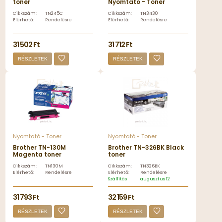
toner
Nyomtató - Toner
Cikkszám:
TN245C
Cikkszám:
TN3430
Elérhető:
Rendelésre
Elérhető:
Rendelésre
31 502 Ft
31 712 Ft
RÉSZLETEK
RÉSZLETEK
Nyomtató - Toner
Nyomtató - Toner
Brother TN-130M
Brother TN-326BK Black
Magenta toner
toner
Cikkszám:
TN130M
Cikkszám:
TN326BK
Elérhető:
Rendelésre
Elérhető:
Rendelésre
Szállítás
augusztus 12, szerda
31 793 Ft
32 159 Ft
RÉSZLETEK
RÉSZLETEK