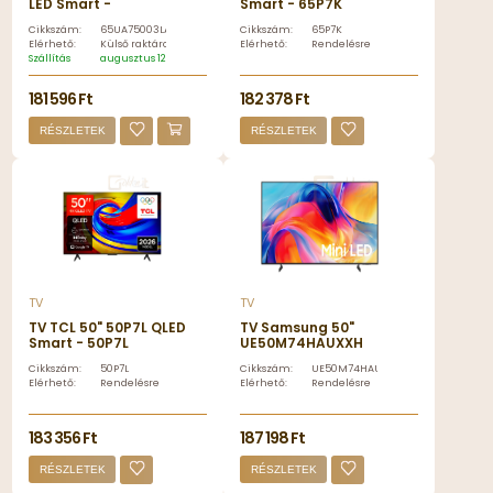
LED Smart -
Smart - 65P7K
65UA75003LA.AEU
Cikkszám:
65UA75003LA.AEU
Cikkszám:
65P7K
Elérhető:
Külső raktáron
Elérhető:
Rendelésre
Szállítás
augusztus 12, szerda
181 596 Ft
182 378 Ft
RÉSZLETEK
RÉSZLETEK
TV
TV
TV TCL 50" 50P7L QLED
TV Samsung 50"
Smart - 50P7L
UE50M74HAUXXH
MiniLED Smart -
Cikkszám:
50P7L
Cikkszám:
UE50M74HAUXXH
UE50M74HAUXXH
Elérhető:
Rendelésre
Elérhető:
Rendelésre
183 356 Ft
187 198 Ft
RÉSZLETEK
RÉSZLETEK