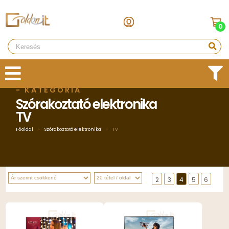
0
- KATEGÓRIA
Szórakoztató elektronika
TV
Főoldal
›
Szórakoztató elektronika
›
TV
2
3
4
5
6