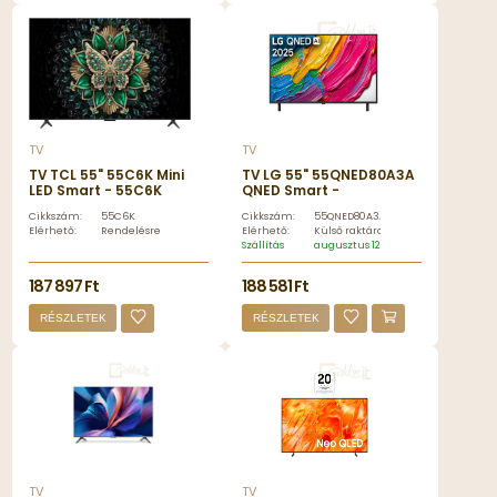
TV
TV
TV TCL 55" 55C6K Mini
TV LG 55" 55QNED80A3A
LED Smart - 55C6K
QNED Smart -
55QNED80A3A.AEU
Cikkszám:
55C6K
Cikkszám:
55QNED80A3A.AEU
Elérhető:
Rendelésre
Elérhető:
Külső raktáron
Szállítás
augusztus 12, szerda
187 897 Ft
188 581 Ft
RÉSZLETEK
RÉSZLETEK
TV
TV