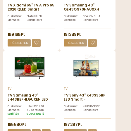
TV Xiaomi 65" TV A Pro 65
TV Samsung 43"
2026 QLED Smart -
QE43QN70HAUXXH
ELA5990EU
MiniLED Smart -
Cikkszám:
ELA5990EU
Cikkszám:
QE43QN70HAUXXH
QE43QN70HAUXXH
Elérhető:
Rendelésre
Elérhető:
Rendelésre
189 168 Ft
191 389 Ft
RÉSZLETEK
RÉSZLETEK
TV
TV
TV Samsung 43"
TV Sony 43" K43S35BP
LH43BEFHLGUXEN LED
LED Smart -
Smart -
K43S35BP.CEI
Cikkszám:
LH43BEFHLGUXEN
Cikkszám:
K43S35BP.CEI
LH43BEFHLGUXEN
Elérhető:
Külső raktáron
Elérhető:
Rendelésre
Szállítás
augusztus 12, szerda
195 580 Ft
197 287 Ft