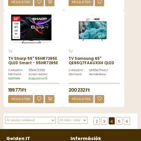
RÉSZLETEK
RÉSZLETEK
TV
TV
TV Sharp 55" 55HR7265E
TV Samsung 65"
QLED Smart - 55HR7265E
QE65Q7FAAUXXH QLED
Smart -
Cikkszám:
55HR7265E
Cikkszám:
QE65Q7FAAUXXH
QE65Q7FAAUXXH
Elérhető:
Külső raktáron
Elérhető:
Rendelésre
Szállítás
augusztus 12, szerda
199 771 Ft
200 232 Ft
RÉSZLETEK
RÉSZLETEK
2
3
4
5
6
Golden IT
Információk