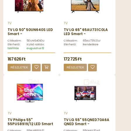
TV
TV
TV LG 50" 50UN640S LED
TV LG 65" 65AU731C0LA
Smart -
LED Smart -
50UN640S0LD.AEU
65AU731C0LA
Cikkszám:
50UN640S0LD.AEU
Cikkszám:
65AU731C0LA
Elérhető:
Külső raktáron
Elérhető:
Rendelésre
Szállítás
augusztus 12, szerda
167 626 Ft
172 725 Ft
RÉSZLETEK
RÉSZLETEK
TV
TV
TV Philips 55"
TV LG 55" 55QNED70A6A
55PUS8919/12 LED Smart
QNED Smart -
- 55PUS8919/12
55QNED70A6A.AEU
Cikkszám:
55PUS8919/12
Cikkszám:
55QNED70A6A.AEU