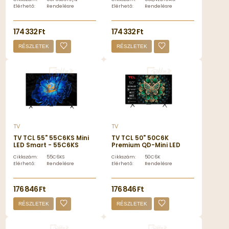
Elérhető:
Rendelésre
Elérhető:
Rendelésre
174 332 Ft
174 332 Ft
RÉSZLETEK
RÉSZLETEK
TV
TV
TV TCL 55" 55C6KS Mini
TV TCL 50" 50C6K
LED Smart - 55C6KS
Premium QD-Mini LED
Smart - 50C6K
Cikkszám:
55C6KS
Cikkszám:
50C6K
Elérhető:
Rendelésre
Elérhető:
Rendelésre
176 846 Ft
176 846 Ft
RÉSZLETEK
RÉSZLETEK