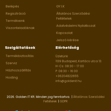
Belépés
GY.I.K
Regisztráció
Általános Szerződési
Feltételek
Termékeink
Adatvédelmi Nyilatkozat
Viszonteladóknak
Kapcsolat
Jelszó kérése
Szolgáltatások
Elérhetőség
Termékbiztosítás
Üzletünk
1139 Budapest, Kartács utca 13.
Szerviz
H-Cs: 08:30 - 17:00
Házhozszállítás
P: 08:30 - 16:00
+36204822655
Hosting
info@goldenit.hu
2026. Golden IT Kft. Minden jog fenntartva. |
Általános Szerződési
Feltételek
|
GDPR