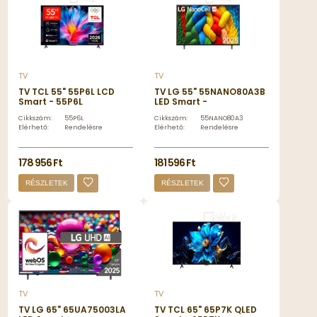
TV
TV
TV TCL 55" 55P6L LCD
TV LG 55" 55NANO80A3B
Smart - 55P6L
LED Smart -
55NANO80A3B.AEU
Cikkszám:
55P6L
Cikkszám:
55NANO80A3B.AEU
Elérhető:
Rendelésre
Elérhető:
Rendelésre
178 956 Ft
181 596 Ft
RÉSZLETEK
RÉSZLETEK
TV
TV
TV LG 65" 65UA75003LA
TV TCL 65" 65P7K QLED